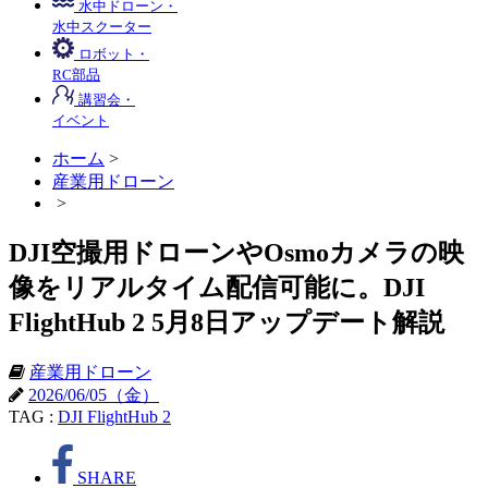
水中ドローン・
水中スクーター
ロボット・
RC部品
講習会・
イベント
ホーム
>
産業用ドローン
>
DJI空撮用ドローンやOsmoカメラの映
像をリアルタイム配信可能に。DJI
FlightHub 2 5月8日アップデート解説
産業用ドローン
2026/06/05（金）
TAG :
DJI FlightHub 2
SHARE