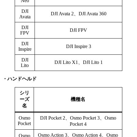
Neo
DJI
DJI Avata 2、DJI Avata 360
Avata
DJI
DJI FPV
FPV
DJI
DJI Inspire 3
Inspire
DJI
DJI Lito X1、DJI Lito 1
Lito
・ハンドヘルド
シリ
ーズ
機種名
名
Osmo
DJI Pocket 2、Osmo Pocket 3、Osmo
Pocket
Pocket 4
Osmo Action 3、Osmo Action 4、Osmo
Osmo