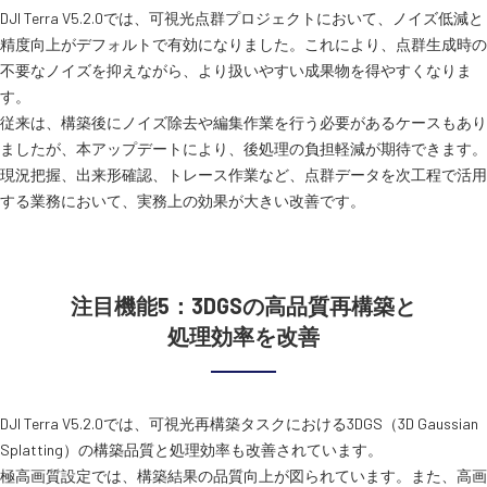
DJI Terra V5.2.0では、可視光点群プロジェクトにおいて、ノイズ低減と
精度向上がデフォルトで有効になりました。これにより、点群生成時の
不要なノイズを抑えながら、より扱いやすい成果物を得やすくなりま
す。
従来は、構築後にノイズ除去や編集作業を行う必要があるケースもあり
ましたが、本アップデートにより、後処理の負担軽減が期待できます。
現況把握、出来形確認、トレース作業など、点群データを次工程で活用
する業務において、実務上の効果が大きい改善です。
注目機能5：3DGSの高品質再構築と
処理効率を改善
DJI Terra V5.2.0では、可視光再構築タスクにおける3DGS（3D Gaussian
Splatting）の構築品質と処理効率も改善されています。
極高画質設定では、構築結果の品質向上が図られています。また、高画