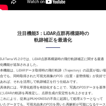
注目機能3：LiDAR点群再構築時の
軌跡補正を最適化
DJI Terra V5.2.0では、LiDAR点群再構築時の飛行軌跡補正に関する最適
化機能が追加されました。
本機能は、LiDARデータ取得時の飛行軌跡（Trajectory）の品質が低い場
合でも、同時取得された可視光画像のPOS（位置・姿勢情報）が良好で
あれば、それを活用して軌跡補正を行う仕組みです。
具体的には、平滑化処理を有効化することで、写真のPOSデータを基準
にLiDARの軌跡を再推定し、点群生成の安定性を向上させます。
これにより、従来はIMUやGNSSの不良に起因して処理エラーとなって
いたデータでも、可視光由来のPOSを用いた再解析が可能になるケース