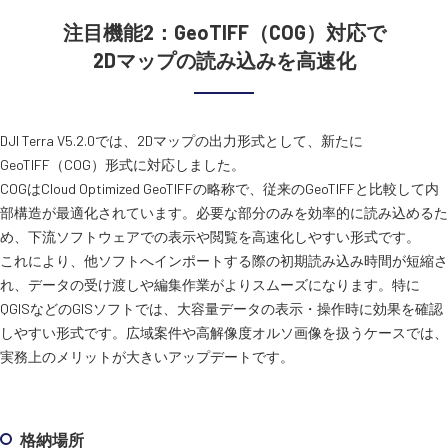
注目機能2：GeoTIFF（COG）対応で
2Dマップの読み込みを高速化
DJI Terra V5.2.0では、2Dマップの出力形式として、新たに
GeoTIFF（COG）形式に対応しました。
COGはCloud Optimized GeoTIFFの略称で、従来のGeoTIFFと比較して内
部構造が最適化されています。必要な部分のみを効率的に読み込めるた
め、下流ソフトウェアでの表示や閲覧を高速化しやすい形式です。
これにより、他ソフトへインポートする際の初期読み込み時間が短縮さ
れ、データの受け渡しや編集作業がよりスムーズになります。特に
QGISなどのGISソフトでは、大容量データの表示・操作時に効果を確認
しやすい形式です。広域案件や高解像度オルソ画像を扱うケースでは、
実務上のメリットが大きいアップデートです。
格納場所