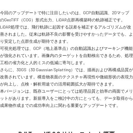
今回のアップデートで特に注目したいのは、GCP自動認識、2Dマップ
のGeoTIFF（COG）形式出力、LiDAR点群再構築時の軌跡補正です。
LiDAR処理では、飛行軌跡に起因する誤差を補正するアルゴリズムが改
善されました。従来は軌跡不良の影響を受けやすかったデータでも、よ
り安定した点群生成が期待できます。
可視光処理では、GCP（地上基準点）の自動認識およびマーキング機能
が強化されています。画像内のターゲットを自動検出できるため、処理
工程の省力化と人的ミスの低減に寄与します。
さらに、3DGS（3D Gaussian Splatting）では、描画および再構成品質が
改善されています。構造物表面のテクスチャ再現性や微細形状の表現力
が向上し、点検・解析用途での活用範囲拡大が期待できます。
本バージョンは、既存ユーザーにとっては処理品質と効率の両面でメリ
ットがあります。新規導入をご検討中の方にとっても、データ取得から
成果物作成までの成功率向上に関わる重要なアップデートです。