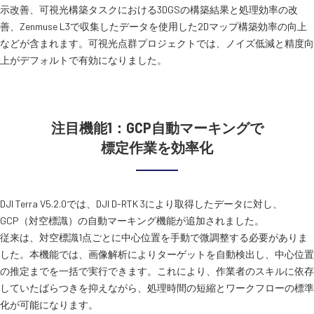
示改善、可視光構築タスクにおける3DGSの構築結果と処理効率の改
善、Zenmuse L3で収集したデータを使用した2Dマップ構築効率の向上
などが含まれます。可視光点群プロジェクトでは、ノイズ低減と精度向
上がデフォルトで有効になりました。
注目機能1：GCP自動マーキングで
標定作業を効率化
DJI Terra V5.2.0では、DJI D-RTK 3により取得したデータに対し、
GCP（対空標識）の自動マーキング機能が追加されました。
従来は、対空標識1点ごとに中心位置を手動で微調整する必要がありま
した。本機能では、画像解析によりターゲットを自動検出し、中心位置
の推定までを一括で実行できます。これにより、作業者のスキルに依存
していたばらつきを抑えながら、処理時間の短縮とワークフローの標準
化が可能になります。