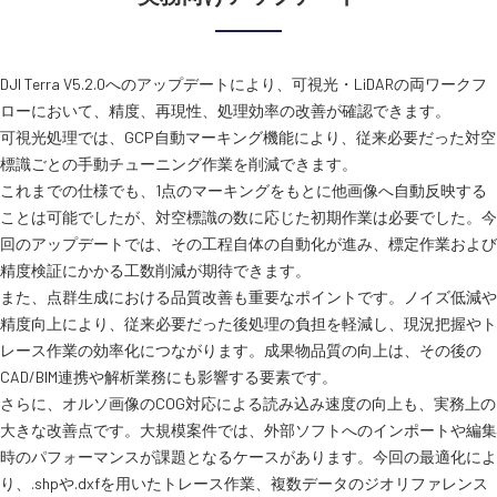
DJI Terra V5.2.0へのアップデートにより、可視光・LiDARの両ワークフ
ローにおいて、精度、再現性、処理効率の改善が確認できます。
可視光処理では、GCP自動マーキング機能により、従来必要だった対空
標識ごとの手動チューニング作業を削減できます。
これまでの仕様でも、1点のマーキングをもとに他画像へ自動反映する
ことは可能でしたが、対空標識の数に応じた初期作業は必要でした。今
回のアップデートでは、その工程自体の自動化が進み、標定作業および
精度検証にかかる工数削減が期待できます。
また、点群生成における品質改善も重要なポイントです。ノイズ低減や
精度向上により、従来必要だった後処理の負担を軽減し、現況把握やト
レース作業の効率化につながります。成果物品質の向上は、その後の
CAD/BIM連携や解析業務にも影響する要素です。
さらに、オルソ画像のCOG対応による読み込み速度の向上も、実務上の
大きな改善点です。大規模案件では、外部ソフトへのインポートや編集
時のパフォーマンスが課題となるケースがあります。今回の最適化によ
り、.shpや.dxfを用いたトレース作業、複数データのジオリファレンス