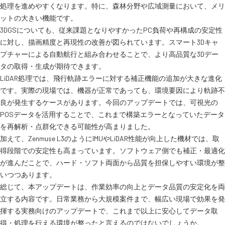
処理を進めやすくなります。特に、森林分野や広域測量において、メリ
ットの大きい機能です。
3DGSについても、従来課題となりやすかったPC負荷や再構成の安定性
に対し、描画精度と再現性の改善が図られています。スマート3Dキャ
プチャーによる自動航行と組み合わせることで、より高品質な3Dデー
タの取得・生成が期待できます。
LiDAR処理では、飛行軌跡エラーに対する補正機能の追加が大きな進化
です。実際の現場では、機器が正常であっても、環境要因により軌跡不
良が発生するケースがあります。今回のアップデートでは、可視光の
POSデータを活用することで、これまで構築エラーとなっていたデータ
を再解析・点群化できる可能性が高まりました。
加えて、Zenmuse L3のようにIMUやLiDAR性能が向上した機材では、取
得段階での安定性も高まっています。ソフトウェア側でも補正・最適化
が進んだことで、ハード・ソフト両面から品質を担保しやすい環境が整
いつつあります。
総じて、本アップデートは、作業効率の向上とデータ品質の安定化を両
立する内容です。日常業務から大規模案件まで、幅広い現場で効果を発
揮する実務向けのアップデートで、これまで以上に安心してデータ取
得・処理を行える環境が整ったと言えるのではないでしょうか。