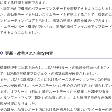
に要する時間を短縮できます。
・設定画面で機器のパフォーマンスモードを調整できるようになりまし
た。高効率モードまたはカスタムモードを有効にすることで、複数のコ
ンピューティングコアを活用し、構築の効率と速度を最適化できます。
・エラーレポート機能が強化され、追加の添付ファイルをアップロード
できるようになりました。
更新・改善された主な内容
構築処理中に写真を融合し、LiDAR飛行ルートの軌跡を精緻化すること
で、LiDAR点群構築プロジェクトの構築結果が改善されました。
また、LiDAR点群構築タスクにおけるベースステーション中心点の解析
ルールが改善され、ベースステーション中心点の精度向上が図られてい
ます。オブリーク（斜め）飛行ルートデータから構築した2Dデジタル
オルソフォトマップ（DOM）の品質も向上し、より鮮明で自然な画像表
現が可能になりました。
そのほか、品質レポート内における座標系および出力パラメーターの表