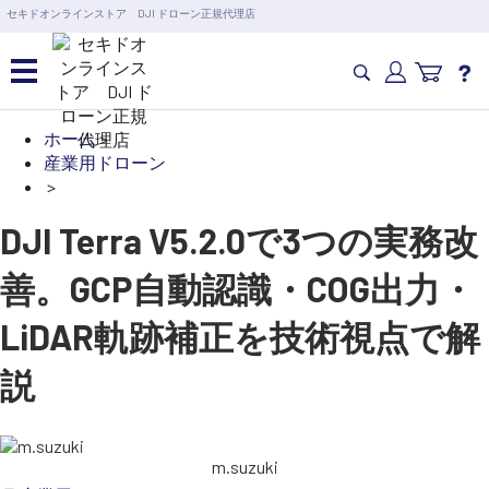
営業日の15時まで即日出荷
セキドオンラインストア DJI ドローン正規代理店
6,000円以上のご購入で送料無料！ポイント1%還元 >>
カメラドローン・生活家電
ホーム
>
カテゴリ一覧を開く
産業用ドローン
>
カメラ・スタビライザー
業務用ドローン・業務
DJI Terra V5.2.0で3つの実務改
関連製品
水中ドローン(ROV)・水中スクーター
善。GCP自動認識・COG出力・
RC・ロボット部品
講習会･国家資格･WEBセミナー
LiDAR軌跡補正を技術視点で解
スペシャルコンテンツ
定期配信!
説
サポート・Q&A / 法人・学生のお客様
m.suzuki
取扱店舗一覧