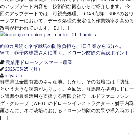
のアップデート内容を、技術的な観点からご紹介します。 今
回のアップデートでは、可視光処理、LiDAR点群、3DGSの各ワ
ークフローにおいて、データ処理の安定性と作業効率を高める
改善が行われています。 DJI […]
約10カ月続くネギ栽培の防除負担を、1日作業から15分へ。
WFG・獅子内珠羅さんに聞く、ドローン防除の実践ポイント
農業用ドローン／スマート農業
2026/05/25（月）
miyata.h
群馬県は全国有数のネギ産地。しかし、その栽培には「防除」
という大きな課題があります。今回は、群馬県を拠点にドロー
ン講習や農業活用を支援する有限会社ワールドファニッシン
グ・グループ（WFG）のドローンインストラクター・獅子内珠
羅さんに、ネギ栽培におけるドローン防除の効果や導入時のポ
[…]