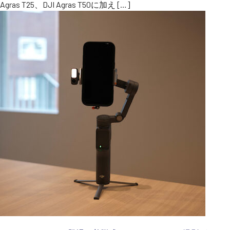
Agras T25、DJI Agras T50に加え […]