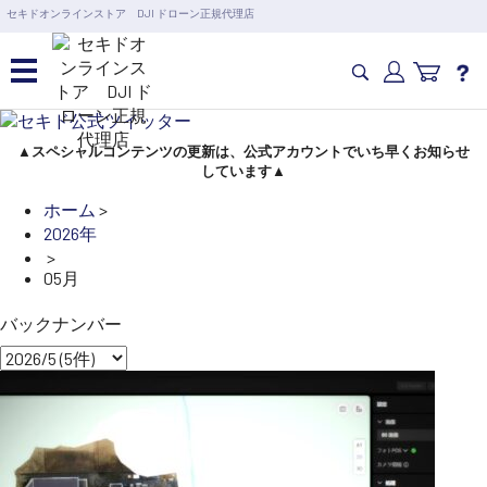
営業日の15時まで即日出荷
セキドオンラインストア DJI ドローン正規代理店
6,000円以上のご購入で送料無料！ポイント1%還元 >>
カメラドローン・生活家電
▲スペシャルコンテンツの更新は、公式アカウントでいち早くお知らせ
カテゴリ一覧を開く
しています▲
カメラ・スタビライザー
ホーム
>
業務用ドローン・業務
2026年
関連製品
>
水中ドローン(ROV)・水中スクーター
05月
RC・ロボット部品
講習会･国家資格･WEBセミナー
バックナンバー
スペシャルコンテンツ
定期配信!
サポート・Q&A / 法人・学生のお客様
取扱店舗一覧