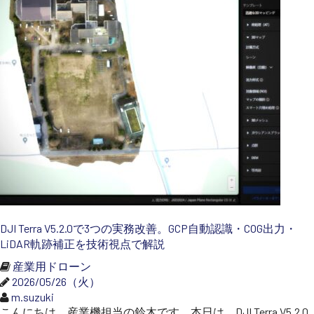
SEKIDO
コーポレートサイト
SEKIDO 会社概要
DJI Terra V5.2.0で3つの実務改善。GCP自動認識・COG出力・
LiDAR軌跡補正を技術視点で解説
産業用ドローン
2026/05/26（火）
m.suzuki
こんにちは、産業機担当の鈴木です。本日は、DJI Terra V5.2.0