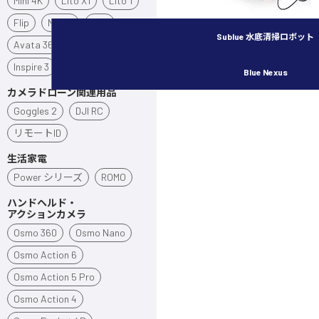
Mini 4K
Lito X1
Lito 1
Flip
Neo 2
Neo
Sublue 水底清掃ロボット
Avata 360
Avata 2
Inspire 3
Blue Nexus
カメラドローン関連用品
Goggles 2
DJI RC
リモートID
生活家電
Power シリーズ
ROMO
ハンドヘルド・
アクションカメラ
Osmo 360
Osmo Nano
Osmo Action 6
Osmo Action 5 Pro
Osmo Action 4