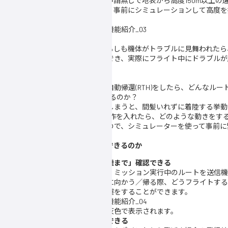
を落とさずに戻ってきてしまい、申請無しで地表から高度150m以上の
う」というリスクが考えられます。事前にシミュレーションして高度を
守した運用が可能です。
3. 緊急時に冷静な対応をするため
シミュレーターを使うことで、「もしも機体がトラブルに見舞われたら
という緊急時の想定を試すことができ、実際にフライト中にドラブルが
きるようになります。
例えば、
・ミッション飛行中に急遽停止＆自動帰還(RTH)をしたら、どんなルー
・そもそも自動帰還(RTH)は起動するのか？
・ホームポイント近くで実行してしまうと、間髪いれずに着陸する挙動
・自動帰還(RTH)中にスティック操作を入れたら、どのような動きをす
などと色々な事態が考えられますので、シミュレーターを使って事前に
とは非常に有用となります。
シミュレーターではどんなことができるのか
自動航行時の挙動を「離陸から着陸まで」確認できる
自動航行のミッションプランでは、ミッション実行中のルートを送信機
が、ホームポイントから開始地点に向かう／帰る際、どうフライトする
ータを使う事でより詳細に状況把握をすることができます。
実際に飛行するであろう経路がは灰色で表示されます。
飛行禁止区域などでの動作確認ができる