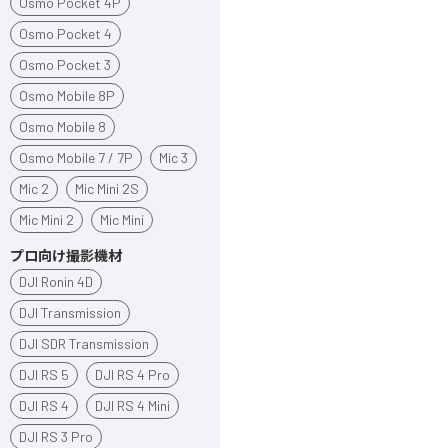
Osmo Pocket 4P
Osmo Pocket 4
Osmo Pocket 3
Osmo Mobile 8P
Osmo Mobile 8
Osmo Mobile 7 / 7P
Mic 3
Mic 2
Mic Mini 2S
Mic Mini 2
Mic Mini
プロ向け撮影機材
DJI Ronin 4D
DJI Transmission
DJI SDR Transmission
DJI RS 5
DJI RS 4 Pro
DJI RS 4
DJI RS 4 Mini
DJI RS 3 Pro