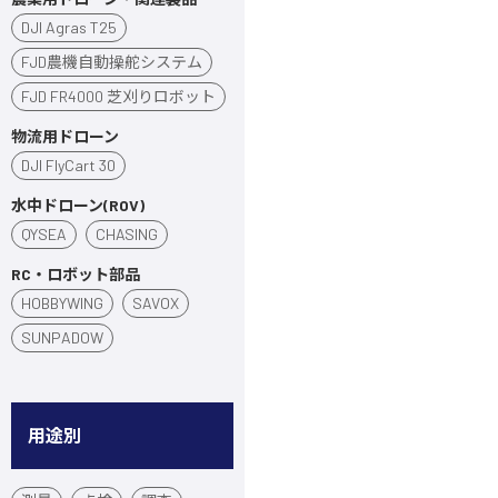
DJI Agras T25
FJD農機自動操舵システム
FJD FR4000 芝刈りロボット
物流用ドローン
DJI FlyCart 30
水中ドローン(ROV)
QYSEA
CHASING
RC・ロボット部品
HOBBYWING
SAVOX
SUNPADOW
用途別