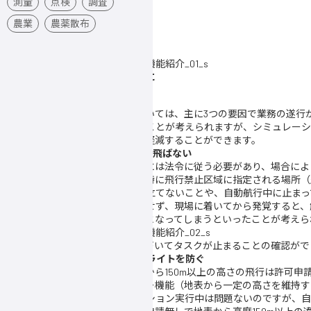
測量
点検
調査
農業
農薬散布
安全で効率的な業務を進めるために
欠かせないシミュレーション
産業用ドローンを使った業務においては、主に3つの要因で業務の遂行
トや関係者に迷惑を掛けてしまうことが考えられますが、シミュレーシ
行うことで、そのようなリスクを軽減することができます。
1. いざ現場に来たけど、ドローンが飛ばない
ドローンの運用を安全に行うためには法令に従う必要があり、場合によ
れば飛ばせないこともあります。特に飛行禁止区域に指定される場所（
場では、プロペラがまわらず飛び立てないことや、自動航行中に止まっ
事前の確認やシミュレーションをせず、現場に着いてから発覚すると、
務の進行が遅れたり、業務が延期となってしまうといったことが考えら
シミュレーター上でGEO区域に近づいてタスクが止まることの確認が
2. うっかりやってしまう違法なフライトを防ぐ
ドローンに関する法令では「地表から150m以上の高さの飛行は許可申
ます。山の周辺などで地形フォロー機能（地表から一定の高さを維持す
航行ミッションを行う場合、ミッション実行中は問題ないのですが、自