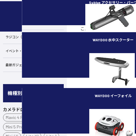
Phantom 4 RTK
Sublue アクセサリー・パー
SHARE
カメラ・スタビライザー
POST
LINEで送る
水中ドローン／ROV
こんにちは。セキド産業用ド
今回は、DJI Assistant 
ラジコン（RC）
用ドローンのフライトを事前
WAYDOO 水中スクーター
法について紹介いたします。DJI 
イベント・講習会
ーター機能を使うことで、ド
subnado
どのような挙動で飛ぶのかを
ます。事前にしっかり試すこ
最新ガジェット／その他
で自動航行を起動して、その
を減らすことができます。
機種別
WAYDOO イーフォイル
カメラドローン
FLYER ONE PLUS
Mavic 4 Pro
Air 3S
Mini 5 Pro
Mini 3