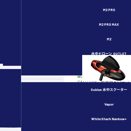
セキドオンラインストア DJI ドローン正規代理店
M2 PRO
M2 PRO MAX
M2
ホーム
>
産業用ドローン
水中ドローン
OUTLET
スペシャルコンテンツ
>
業務用ドローンのシミュレー
前にマスター
カメラドローン
y.oku
CATEGORY :
産業用ドローン
ドローンのルール・許可申請
UPDATE :
2023/08/25（金）
Sublue 水中スクーター
TAG :
DJI Mavic 3 Enterprise
産業用ドローン
Matrice 30/30T
Vapor
Matrice 300 RTK
物流用ドローン
Matrice 350 RTK
WhiteShark Navbow+
Phantom 4 Pro
農業用ドローン／スマート農業