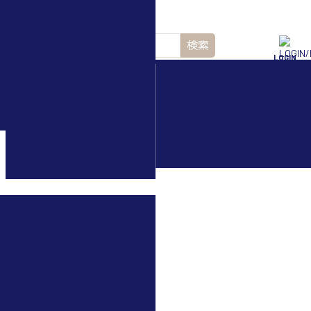
検索
LOGIN
水中ドローン(ROV)・
水中スクーター
用ドローン DJI Mavic
ed を比較してみました！