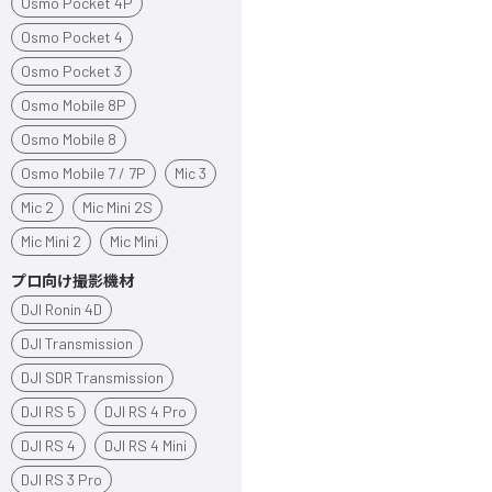
Osmo Pocket 4P
Osmo Pocket 4
Osmo Pocket 3
Osmo Mobile 8P
Osmo Mobile 8
Osmo Mobile 7 / 7P
Mic 3
Mic 2
Mic Mini 2S
Mic Mini 2
Mic Mini
プロ向け撮影機材
DJI Ronin 4D
DJI Transmission
DJI SDR Transmission
DJI RS 5
DJI RS 4 Pro
DJI RS 4
DJI RS 4 Mini
DJI RS 3 Pro