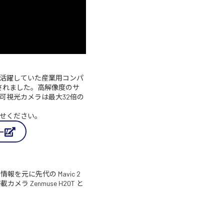
広い業務で活躍していた産業用コンパ
グレードされました。高解像度のサ
可視光カメラは最大32倍の
せください。
ォーム
報を元に先代の Mavic 2
搭載カメラ Zenmuse H20T と