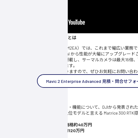
DJI Mavic 2 Enterprise Advanced とは
Mavic 2 Enterprise Advanced（以下M2EA）では、これまで幅
クトドローン Mavic 2 Enterprise Dual から性能が大幅にアップ
ーマルカメラとビジョンカメラを搭載し、サーマルカメラは最大16倍、
デジタルズームにも対応しております。
価格についてはお見積り対応となりますので、ぜひお気軽にお問い合わ
Mavic 2 Enterprise Advanced 見積・問合せフ
進化したスペック・機能の詳細は？
それでは気になる M2EA のスペック・機能について、DJIから発表された情
Enterprise Dual（以下M2ED）と、上位モデルと言える Matrice 300 RTK
比較してみました。
・Mavic 2 Enterprise Dual 参考価格約40万円
・
DJI Zenmuse H20T
参考価格約120万円
カメラ性能の向上