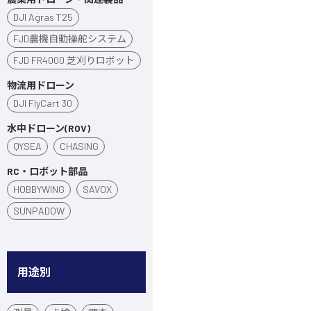
DJI Agras T25
FJD農機自動操舵システム
FJD FR4000 芝刈りロボット
物流用ドローン
DJI FlyCart 30
水中ドローン(ROV)
QYSEA
CHASING
RC・ロボット部品
HOBBYWING
SAVOX
SUNPADOW
用途別