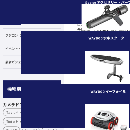
Sublue アクセサリー・パー
SHARE
カメラ・スタビライザー
POST
LINEで送る
水中ドローン／ROV
こんにちは、セキドの越村で
今回は、2020年12月に発表
開始された DJI の最新業務
ラジコン（RC）
WAYDOO 水中スクーター
ENTERPRISE ADVANCED
（マ
アドバンスト）」についてご
イベント・講習会
subnado
最新ガジェット／その他
機種別
WAYDOO イーフォイル
カメラドローン
FLYER ONE PLUS
Mavic 4 Pro
Air 3S
Mini 5 Pro
Mini 3