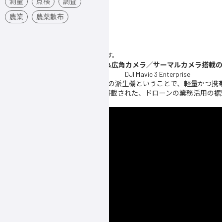
測量
点検
調査
農業
農薬散布
※ RTKモジュールは別売りオプションです。
最大56倍デジタルズーム&広角カメラ／サーマルカメラ搭載
小型ドローンの傑作モデル Mavic 2 の派生機ということで、軽量かつ
ドローンに求められる最新技術が搭載された、ドローンの業務活用の裾
す。