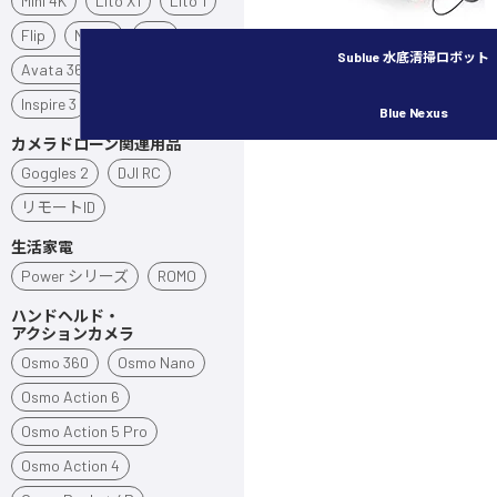
Mini 4K
Lito X1
Lito 1
Flip
Neo 2
Neo
Sublue 水底清掃ロボット
Avata 360
Avata 2
Inspire 3
Blue Nexus
カメラドローン関連用品
Goggles 2
DJI RC
リモートID
生活家電
Power シリーズ
ROMO
ハンドヘルド・
アクションカメラ
Osmo 360
Osmo Nano
Osmo Action 6
Osmo Action 5 Pro
Osmo Action 4