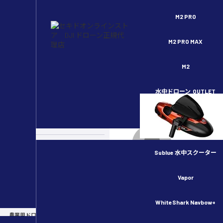
セキドオンラインストア DJI ドローン正規代理店
M2 PRO
M2 PRO MAX
M2
ホーム
>
産業用ドローン
水中ドローン
OUTLET
スペシャルコンテンツ
>
赤外線カメラが進化した小型産業
2 Enterprise Advanc
カメラドローン
ドローンのルール・許可申請
Sublue 水中スクーター
越村
産業用ドローン
CATEGORY :
産業用ドローン
Vapor
UPDATE :
2021/05/10（月）
物流用ドローン
TAG :
DJI Mavic 2 Enterprise
WhiteShark Navbow+
DJI Zenmuse H20T
農業用ドローン／スマート農業
Matrice 30/30T
点検