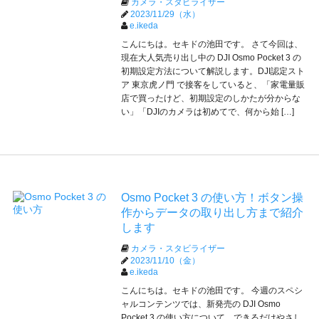
カメラ・スタビライザー
2023/11/29（水）
e.ikeda
こんにちは。セキドの池田です。 さて今回は、
現在大人気売り出し中の DJI Osmo Pocket 3 の
初期設定方法について解説します。DJI認定スト
ア 東京虎ノ門 で接客をしていると、「家電量販
店で買ったけど、初期設定のしかたが分からな
い」「DJIのカメラは初めてで、何から始 […]
Osmo Pocket 3 の使い方！ボタン操
作からデータの取り出し方まで紹介
します
カメラ・スタビライザー
2023/11/10（金）
e.ikeda
こんにちは。セキドの池田です。 今週のスペシ
ャルコンテンツでは、新発売の DJI Osmo
Pocket 3 の使い方について、できるだけやさし