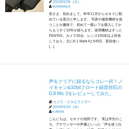
2024/01/30（火）
kurokawa.k
皆さま、初めまして。昨年11月からセキドに勤
めている黒川と申します。 写真や撮影機材を使
うことが趣味で、初めて一眼レフを購入してか
らもうすぐ10年が経ちます。使用機材はずっと
PENTAX。カメラ30台、レンズ100本以上所有
しており、主にK-1 Mark IIと645D、普段使い
[…]
声をクリアに録るならコレ一択！ノ
イキャン&32bitフロート録音対応の
DJI Mic 2をレビューしてみた。
カメラ・スタビライザー
2024/01/24（水）
e.ikeda
こんにちは。セキドの池田です。 実は学生のこ
ろ、アナウンサーや声優といった「声を使う仕