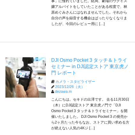
事」に憧れていました。結局、劇場のウグイス
嬢アルバイトをしていたことがある程度で、林
原めぐみさんにはなれませんでした。それから
自分の声を録音する機会はぱったりなくなりま
したが、今回のレビュー用に […]
DJI Osmo Pocket 3 タッチ＆トライ
セミナー in DJI認定ストア 東京虎ノ
門 レポート
カメラ・スタビライザー
2023/12/26（火）
dezawa.m
こんにちは。セキドの出澤です。 去る11月30日
（木）にDJI認定ストア 東京虎ノ門で「DJI
Osmo Pocket 3 タッチ＆トライセミナー」を開
催いたしました。 DJI Osmo Pocket 3 の発売か
ら2ヶ月たった今もなお、ストアに買い求める方
が絶えない人気の4Kジ […]