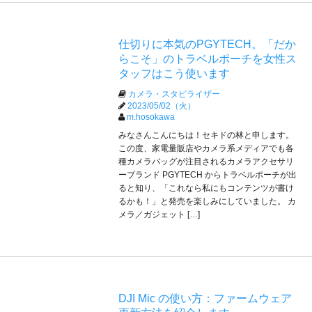
仕切りに本気のPGYTECH。「だか
らこそ」のトラベルポーチを女性ス
タッフはこう使います
カメラ・スタビライザー
2023/05/02（火）
m.hosokawa
みなさんこんにちは！セキドの林と申します。
この度、家電量販店やカメラ系メディアでも各
種カメラバッグが注目されるカメラアクセサリ
ーブランド PGYTECH からトラベルポーチが出
ると知り、「これなら私にもコンテンツが書け
るかも！」と発売を楽しみにしていました。 カ
メラ／ガジェット […]
DJI Mic の使い方：ファームウェア