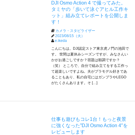
DJI Osmo Action 4 で撮ってみた。
タミヤの「歩いて泳ぐアヒル工作キ
ット」組み立てレポートを公開しま
す！
カメラ・スタビライザー
2023/08/15（火）
e.ikeda
こんにちは。DJI認定ストア東京虎ノ門の池田で
す。 世間は夏休みシーズンですが、みなさんい
かがお過ごしですか？宿題は順調ですか？
（笑） ところで、自分で組み立てをする工作っ
て超楽しいですよね。夫がプラモデル好きであ
ることもあり、私の自宅にはガンプラやLEGO
がたくさんあります。そ […]
仕事も遊びもコレ1台！もっと夜景
に強くなった”DJI Osmo Action 4″を
レビューします