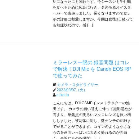
症になったにも関わらず、今シーズンも生牡蠣
を食べるために広島に行き、名のあるオイスタ
ーバーで豪遊しました。長くなりますので食レ
ポの詳細は割愛しますが、今回は食後3日経って
も無症状なので、感 […]
ミラーレス一眼の 録音問題 はコレ
で解決！DJI Mic を Canon EOS RP
で使ってみた
カメラ・スタビライザー
2023/03/07（火）
e.ikeda
こんにちは。DJI CAMPインストラクターの池
田です。 カメラの買い替えに伴って撮影意欲が
高まり、単焦点の明るいマクロレンズを買い増
ししました。被写体に対し、数センチの距離ま
で寄ることができます。コインのような小さな
ものを画面いっぱいに大きく撮れるのが面白
く、身近なものを撮影し […]