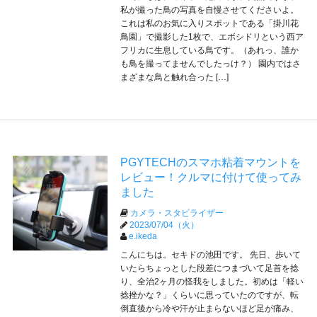
私が撮った鳥の写真を自慢させてくださいよ。
これは私のお気に入りスポットである「掛川花
鳥園」で撮影した1枚で、エボシドリという西ア
フリカに生息している鳥です。（あれっ、誰か
も鳥を撮ってませんでしたっけ？） 園内ではさ
まざまな鳥と触れ合った […]
PGYTECHのスマホ粘着マウントを
レビュー！クルマに付けて使ってみ
ました
カメラ・スタビライザー
2023/07/04（火）
e.ikeda
こんにちは。セキドの池田です。 先日、歩いて
いたらちょっとした段差につまづいて足首を捻
り、全治2ヶ月の怪我をしました。初めは「軽い
捻挫かな？」くらいに思っていたのですが、転
倒直後から冷や汗が止まらないほど足が痛み、