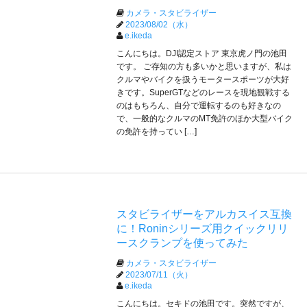
カメラ・スタビライザー
2023/08/02（水）
e.ikeda
こんにちは。DJI認定ストア 東京虎ノ門の池田
です。 ご存知の方も多いかと思いますが、私は
クルマやバイクを扱うモータースポーツが大好
きです。SuperGTなどのレースを現地観戦する
のはもちろん、自分で運転するのも好きなの
で、一般的なクルマのMT免許のほか大型バイク
の免許を持ってい […]
スタビライザーをアルカスイス互換
に！Roninシリーズ用クイックリリ
ースクランプを使ってみた
カメラ・スタビライザー
2023/07/11（火）
e.ikeda
こんにちは。セキドの池田です。突然ですが、