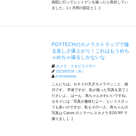
病院に行ってレントゲンを撮ったら骨折してい
ました。1ヶ月間の固定と […]
PGYTECHのカメラストラップで撮
る楽しさ爆上がり！これはもうめち
ゃめちゃ撮るしかないな
カメラ・スタビライザー
2023/05/18（木）
m.hosokawa
こんにちは。セキドの天才カメラマンこと、細
川です。 早速ですが、私が撮った写真を見てく
ださいよ。 はーん、鳥ちゃんかわいいですね。
セキドには「写真が趣味だよー」というスタッ
フも多いのですが、私もその一人。鳥ちゃんの
写真は Canon のミラーレスカメラ EOS RP で
撮りまし […]