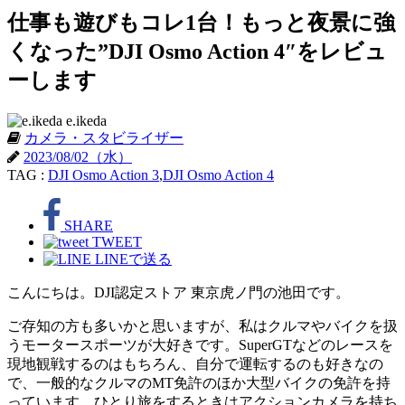
仕事も遊びもコレ1台！もっと夜景に強
くなった”DJI Osmo Action 4″をレビュ
ーします
e.ikeda
カメラ・スタビライザー
2023/08/02（水）
TAG :
DJI Osmo Action 3
,
DJI Osmo Action 4
SHARE
TWEET
LINEで送る
こんにちは。DJI認定ストア 東京虎ノ門の池田です。
ご存知の方も多いかと思いますが、私はクルマやバイクを扱
うモータースポーツが大好きです。SuperGTなどのレースを
現地観戦するのはもちろん、自分で運転するのも好きなの
で、一般的なクルマのMT免許のほか大型バイクの免許を持
っています。ひとり旅をするときはアクションカメラを持ち