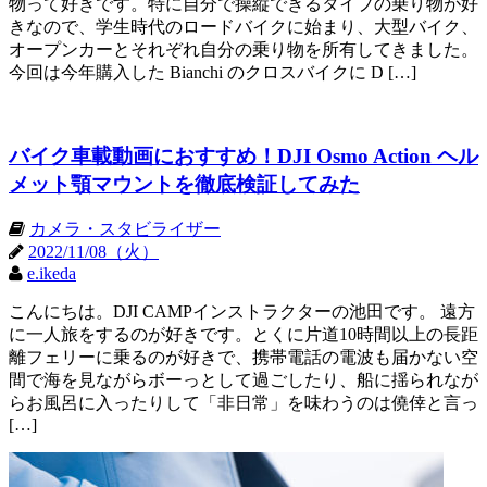
物って好きです。特に自分で操縦できるタイプの乗り物が好
きなので、学生時代のロードバイクに始まり、大型バイク、
オープンカーとそれぞれ自分の乗り物を所有してきました。
今回は今年購入した Bianchi のクロスバイクに D […]
バイク車載動画におすすめ！DJI Osmo Action ヘル
メット顎マウントを徹底検証してみた
カメラ・スタビライザー
2022/11/08（火）
e.ikeda
こんにちは。DJI CAMPインストラクターの池田です。 遠方
に一人旅をするのが好きです。とくに片道10時間以上の長距
離フェリーに乗るのが好きで、携帯電話の電波も届かない空
間で海を見ながらボーっとして過ごしたり、船に揺られなが
らお風呂に入ったりして「非日常」を味わうのは僥倖と言っ
[…]