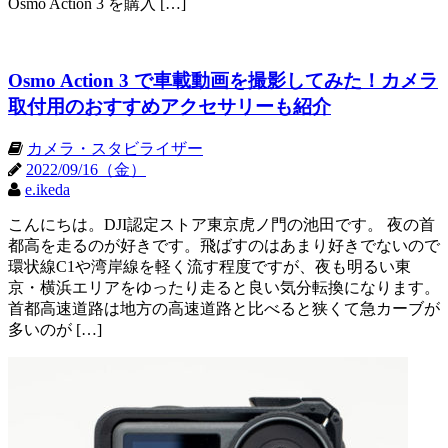
Osmo Action 3 を購入 […]
Osmo Action 3 で車載動画を撮影してみた！カメラ
取付用のおすすめアクセサリーも紹介
カメラ・スタビライザー
2022/09/16（金）
e.ikeda
こんにちは。DJI認定ストア東京虎ノ門の池田です。 夜の首
都高を走るのが好きです。飛ばすのはあまり好きでないので
環状線C1や湾岸線を軽く流す程度ですが、夜も明るい東
京・横浜エリアをゆったり走ると良い気分転換になります。
首都高速道路は地方の高速道路と比べると狭くて急カーブが
多いのが […]