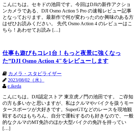
こんにちは。セキドの池田です。今回はDJIの新作アクショ
ンカメラである、DJI Osmo Action 5 Pro の速報レビュー記事
となっております。最新作で何が変わったのか興味のある方
はぜひお読みください。 先代 Osmo Action 4 のレビューはこ
ちら！あわせてお読み […]
仕事も遊びもコレ1台！もっと夜景に強くなっ
た”DJI Osmo Action 4″をレビューします
カメラ・スタビライザー
2023/08/02（水）
e.ikeda
こんにちは。DJI認定ストア 東京虎ノ門の池田です。 ご存知
の方も多いかと思いますが、私はクルマやバイクを扱うモー
タースポーツが大好きです。SuperGTなどのレースを現地観
戦するのはもちろん、自分で運転するのも好きなので、一般
的なクルマのMT免許のほか大型バイクの免許を持ってい
[…]