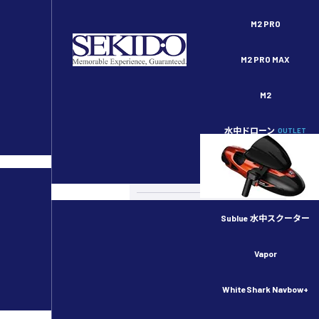
セキドオンラインストア DJI ドローン正規代理店
M2 PRO
M2 PRO MAX
M2
水中ドローン
OUTLET
スペシャルコンテンツ
カメラドローン
ドローンのルール・許可申請
Sublue 水中スクーター
産業用ドローン
Vapor
物流用ドローン
WhiteShark Navbow+
農業用ドローン／スマート農業