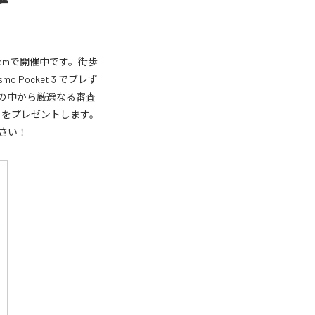
agramで開催中です。街歩
ocket 3 でブレず
た方の中から厳選なる審査
ティをプレゼントします。
ださい！