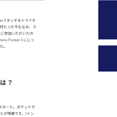
ket 3 タッチ＆トライセ
ヶ月たった今もなお、ス
回ご参加いただいたの
Pocket 3 にじっ
した。
 とは？
明からスタート。ポケットサ
とが特徴です。1イン