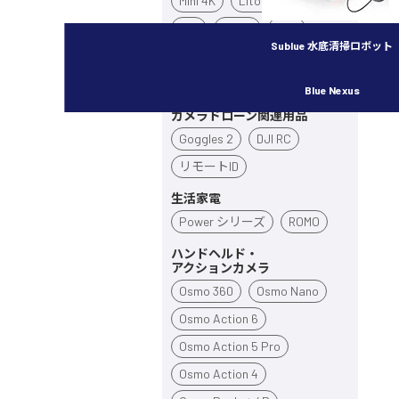
Mini 4K
Lito X1
Lito 1
Flip
Neo 2
Neo
Sublue 水底清掃ロボット
Avata 360
Avata 2
Inspire 3
Blue Nexus
カメラドローン関連用品
Goggles 2
DJI RC
リモートID
生活家電
Power シリーズ
ROMO
ハンドヘルド・
アクションカメラ
Osmo 360
Osmo Nano
Osmo Action 6
Osmo Action 5 Pro
Osmo Action 4