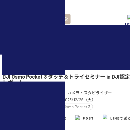
検索
LO
水中ドローン(ROV)・
水中スクーター
ホーム
>
カメラ・スタビライザー
>
DJI Osmo Pocket 3 タッチ＆トライセミナー in DJ
レポート
CATEGORY :
カメラ・スタビライザー
UPDATE :
2023/12/26（火）
TAG :
DJI Osmo Pocket 3
m.dezawa
SHARE
POST
LINEで送