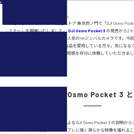
ツ
こんにちは。セキドの出澤です。
去る11月30日（木）にDJI認定ストア 東京虎ノ門で「DJI Osmo Poc
ミナー」を開催いたしました。
DJI Osmo Pocket 3
の発売から2
トアに買い求める方が絶えない人気の4Kジンバルカメラです。今
は、ドローンなど普段からDJI製品を愛用している方々。気になる Osmo 
くり触れていただき、実際の使用感を存分に体験していただきま
まず DJI Osmo Pocket 3
まず初めにインストラクターによる DJI Osmo Pocket 3 の説
イズのジンバル付きカメラで、ブレに強く滑らかな映像を撮れるこ