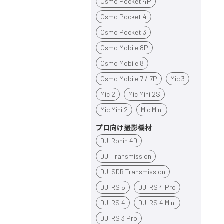
Osmo Pocket 4P
Osmo Pocket 4
Osmo Pocket 3
Osmo Mobile 8P
Osmo Mobile 8
Osmo Mobile 7 / 7P
Mic 3
Mic 2
Mic Mini 2S
Mic Mini 2
Mic Mini
プロ向け撮影機材
DJI Ronin 4D
DJI Transmission
DJI SDR Transmission
DJI RS 5
DJI RS 4 Pro
DJI RS 4
DJI RS 4 Mini
DJI RS 3 Pro