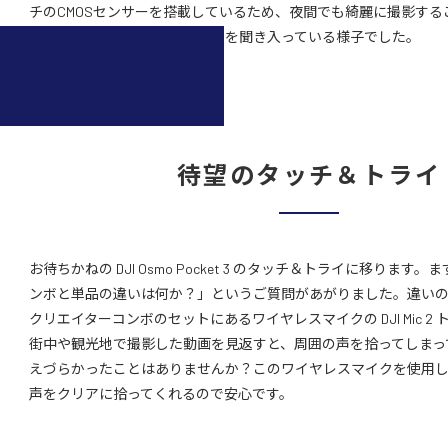
チのCMOSセンサーを搭載しているため、夜間でも綺麗に撮影する
話しました。皆さん熱心に説明を聞き入っている様子でした。
待望のタッチ＆トライ
お待ちかねの DJI Osmo Pocket 3 のタッチ＆トライに移りま
ンボと単品の違いは何か？」というご質問があがりました。違い
クリエイターコンボのセットにあるワイヤレスマイクの DJI Mic 2
街中や観光地で撮影した動画を見返すと、周囲の声を拾ってしまっ
えづらかったことはありませんか？このワイヤレスマイクを使用
声をクリアに拾ってくれるので安心です。