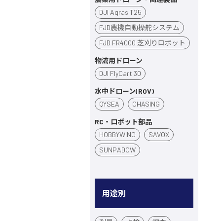
DJI Agras T25
FJD農機自動操舵システム
FJD FR4000 芝刈りロボット
物流用ドローン
DJI FlyCart 30
水中ドローン(ROV)
QYSEA
CHASING
RC・ロボット部品
HOBBYWING
SAVOX
SUNPADOW
用途別