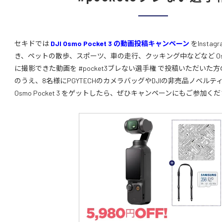
セキドでは
DJI Osmo Pocket 3 の動画投稿キャンペーン
をInst
き、ペットの散歩、スポーツ、車の走行、クッキング中などなど Osmo P
に撮影できた動画を #pocket3ブレない選手権 で投稿いただい
のうえ、8名様にPGYTECHのカメラバッグやDJIの非売品ノベル
Osmo Pocket 3 をゲットしたら、ぜひキャンペーンにもご参加く