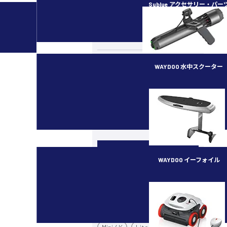
Sublue アクセサリー・パー
カメラ・スタビライザー
水中ドローン／ROV
ラジコン（RC）
WAYDOO 水中スクーター
イベント・講習会
subnado
最新ガジェット／その他
機種別
WAYDOO イーフォイル
カメラドローン
FLYER ONE PLUS
Mavic 4 Pro
Air 3S
Mini 5 Pro
Mini 3