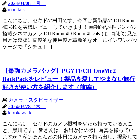
2024/04/08（月）
murata.k
こんにちは、セキドの村田です。今回は新製品の DJI Ronin
4D-8K を実機レビューしていきます！ 画期的な4軸ジンバル
搭載シネマカメラ DJI Ronin 4D Ronin 4D-6K は、斬新な見た
目とは裏腹に直感的な使用感と革新的なオールインワンパッ
ケージで「シチュ […]
【最強カメラバッグ】PGYTECH OneMo2
BackPackをレビュー！製品を愛してやまない旅行
好きが使い方を紹介します（前編）
カメラ・スタビライザー
2024/03/28（木）
kurokawa.k
こんにちは。セキドのカメラ機材をやたら持っている人こ
と、黒川です。 皆さんは、お出かけの際に写真を撮ってい
ますか？私はほとんどの休日にカメラを持ち出し、撮影して