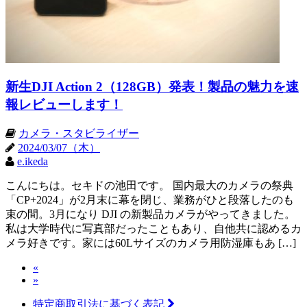
新生DJI Action 2（128GB）発表！製品の魅力を速
報レビューします！
カメラ・スタビライザー
2024/03/07（木）
e.ikeda
こんにちは。セキドの池田です。 国内最大のカメラの祭典
「CP+2024」が2月末に幕を閉じ、業務がひと段落したのも
束の間。3月になり DJI の新製品カメラがやってきました。
私は大学時代に写真部だったこともあり、自他共に認めるカ
メラ好きです。家には60Lサイズのカメラ用防湿庫もあ […]
«
»
特定商取引法に基づく表記