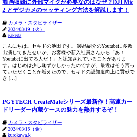
動画収録に外部マイクが必要なのはなぜ？DJI Mic
2 とデジカメのセッティング方法を解説します！
カメラ・スタビライザー
2024/03/19（火）
e.ikeda
こんにちは。セキドの池田です。 製品紹介のYoutubeに多数
出演してきたせいか、お客様や新入社員さんから「あ！
Youtubeに出てる人だ！」と認知されていることがありま
す。はじめは少し恥ずかしかったのですが、最近はそう言っ
ていただくことが増えたので、セキドの認知度向上に貢献で
き […]
PGYTECH CreateMateシリーズ最新作！高速カー
ドリーダー内蔵ケースの魅力を熱弁するぞ！
カメラ・スタビライザー
2024/03/15（金）
kurokawa.k