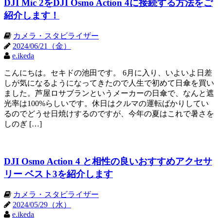
DJI Mic 2をDJI Osmo Action 4に接続する方法をご
紹介します！
カメラ・スタビライザー
2024/06/21（金）
e.ikeda
こんにちは。セキドの池田です。 6月に入り、いよいよ日差
しが気になるようになってきたので人生で初めて日傘を買い
ました。芦屋ロサブランというメーカーの日傘で、なんと遮
光率は100%らしいです。休日はクルマの運転ばかりしてい
るのでどうせ日焼けするのですが、今年の夏はこれで暑さを
しのぎ […]
DJI Osmo Action 4 と相性の良いおすすめアクセサ
リー ベスト3を紹介します
カメラ・スタビライザー
2024/05/29（水）
e.ikeda