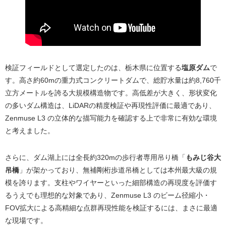
検証フィールドとして選定したのは、栃木県に位置する
塩原ダム
で
す。高さ約60mの重力式コンクリートダムで、総貯水量は約8,760千
立方メートルを誇る大規模構造物です。高低差が大きく、形状変化
の多いダム構造は、LiDARの精度検証や再現性評価に最適であり、
Zenmuse L3 の立体的な描写能力を確認する上で非常に有効な環境
と考えました。
さらに、ダム湖上には全長約320mの歩行者専用吊り橋「
もみじ谷大
吊橋
」が架かっており、無補剛桁歩道吊橋としては本州最大級の規
模を誇ります。支柱やワイヤーといった細部構造の再現度を評価す
るうえでも理想的な対象であり、Zenmuse L3 のビーム径縮小・
FOV拡大による高精細な点群再現性能を検証するには、まさに最適
な現場です。