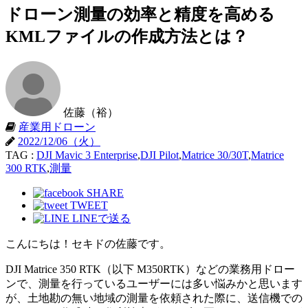
ドローン測量の効率と精度を高める
KMLファイルの作成方法とは？
佐藤（裕）
産業用ドローン
2022/12/06（火）
TAG :
DJI Mavic 3 Enterprise
,
DJI Pilot
,
Matrice 30/30T
,
Matrice
300 RTK
,
測量
SHARE
TWEET
LINEで送る
こんにちは！セキドの佐藤です。
DJI Matrice 350 RTK（以下 M350RTK）などの業務用ドロー
ンで、測量を行っているユーザーには多い悩みかと思います
が、土地勘の無い地域の測量を依頼された際に、送信機での