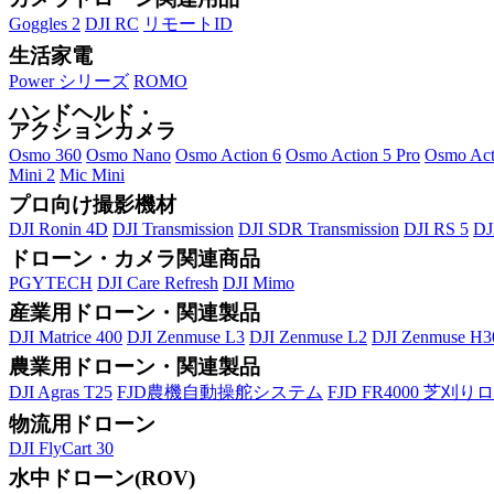
Goggles 2
DJI RC
リモートID
生活家電
Power シリーズ
ROMO
ハンドヘルド・
アクションカメラ
Osmo 360
Osmo Nano
Osmo Action 6
Osmo Action 5 Pro
Osmo Act
Mini 2
Mic Mini
プロ向け撮影機材
DJI Ronin 4D
DJI Transmission
DJI SDR Transmission
DJI RS 5
DJ
ドローン・カメラ関連商品
PGYTECH
DJI Care Refresh
DJI Mimo
産業用ドローン・関連製品
DJI Matrice 400
DJI Zenmuse L3
DJI Zenmuse L2
DJI Zenmuse H
農業用ドローン・関連製品
DJI Agras T25
FJD農機自動操舵システム
FJD FR4000 芝刈
物流用ドローン
DJI FlyCart 30
水中ドローン(ROV)