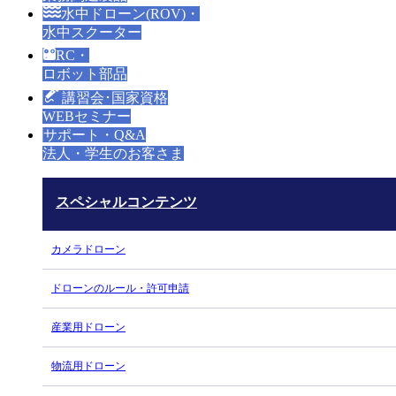
水中ドローン(ROV)・
水中スクーター
RC・
ロボット部品
講習会･国家資格
WEBセミナー
サポート・Q&A
法人・学生のお客さま
スペシャルコンテンツ
カメラドローン
ドローンのルール・許可申請
産業用ドローン
物流用ドローン