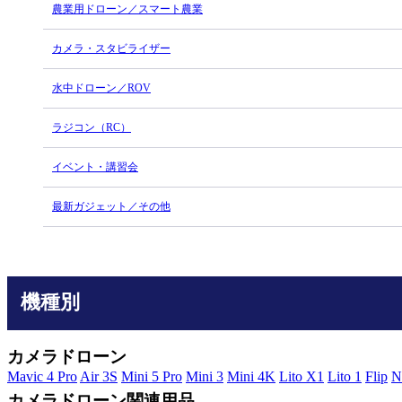
農業用ドローン／スマート農業
カメラ・スタビライザー
水中ドローン／ROV
ラジコン（RC）
イベント・講習会
最新ガジェット／その他
機種別
カメラドローン
Mavic 4 Pro
Air 3S
Mini 5 Pro
Mini 3
Mini 4K
Lito X1
Lito 1
Flip
N
カメラドローン関連用品