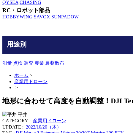
QYSEA
CHASING
RC・ロボット部品
HOBBYWING
SAVOX
SUNPADOW
用途別
測量
点検
調査
農業
農薬散布
ホーム
>
産業用ドローン
>
地形に合わせて高度を自動調整！DJI Terr
平井
CATEGORY :
産業用ドローン
UPDATE :
2022/10/20（木）
TAG :
DJI Mavic 3 Enterprise
Matrice 30/30T
Matrice 300 RTK