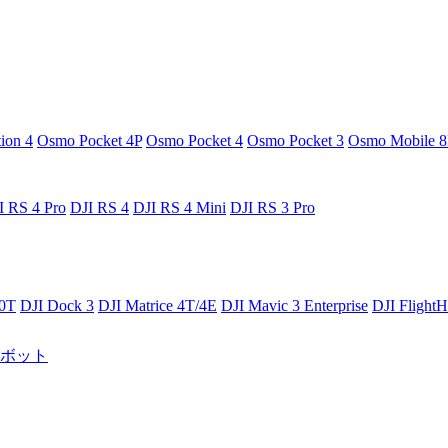
ion 4
Osmo Pocket 4P
Osmo Pocket 4
Osmo Pocket 3
Osmo Mobile 8
I RS 4 Pro
DJI RS 4
DJI RS 4 Mini
DJI RS 3 Pro
30T
DJI Dock 3
DJI Matrice 4T/4E
DJI Mavic 3 Enterprise
DJI Flight
りロボット