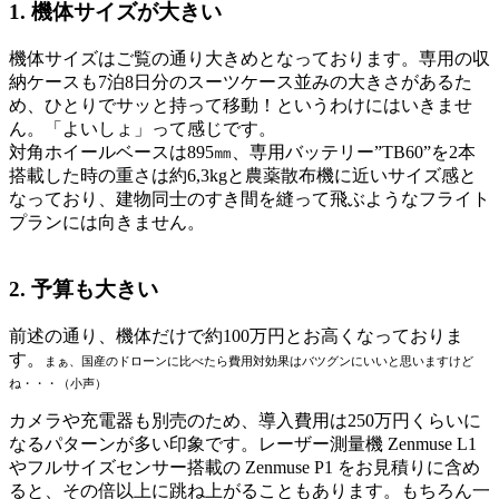
1. 機体サイズが大きい
機体サイズはご覧の通り大きめとなっております。専用の収
納ケースも7泊8日分のスーツケース並みの大きさがあるた
め、ひとりでサッと持って移動！というわけにはいきませ
ん。「よいしょ」って感じです。
対角ホイールベースは895㎜、専用バッテリー”TB60”を2本
搭載した時の重さは約6,3kgと農薬散布機に近いサイズ感と
なっており、建物同士のすき間を縫って飛ぶようなフライト
プランには向きません。
2. 予算も大きい
前述の通り、機体だけで約100万円とお高くなっておりま
す。
まぁ、国産のドローンに比べたら費用対効果はバツグンにいいと思いますけど
ね・・・（小声）
カメラや充電器も別売のため、導入費用は250万円くらいに
なるパターンが多い印象です。レーザー測量機 Zenmuse L1
やフルサイズセンサー搭載の Zenmuse P1 をお見積りに含め
ると、その倍以上に跳ね上がることもあります。もちろん一