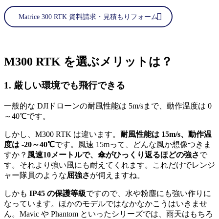
Matrice 300 RTK 資料請求・見積もりフォーム
M300 RTK を選ぶメリットは？
1. 厳しい環境でも飛行できる
一般的な DJIドローンの耐風性能は 5m/sまで、動作温度は 0
～40℃です。
しかし、M300 RTK は違います。
耐風性能は 15m/s、動作温
度は -20～40℃
です。風速 15mって、どんな風か想像つきま
すか？
風速10メートルで、傘がひっくり返るほどの強さ
で
す。それより強い風にも耐えてくれます。これだけでレンジ
ャー隊員のような
屈強さ
が伺えますね。
しかも
IP45 の保護等級
ですので、水や粉塵にも強い作りに
なっています。ほかのモデルではなかなかこうはいきませ
ん。Mavic や Phantom といったシリーズでは、雨天はもちろ