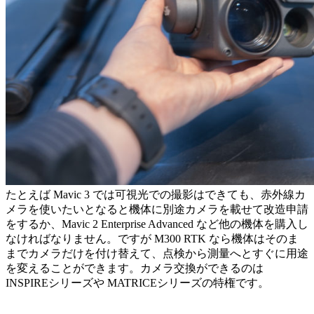
たとえば Mavic 3 では可視光での撮影はできても、赤外線カ
メラを使いたいとなると機体に別途カメラを載せて改造申請
をするか、Mavic 2 Enterprise Advanced など他の機体を購入し
なければなりません。ですが M300 RTK なら機体はそのま
までカメラだけを付け替えて、点検から測量へとすぐに用途
を変えることができます。カメラ交換ができるのは
INSPIREシリーズや MATRICEシリーズの特権です。