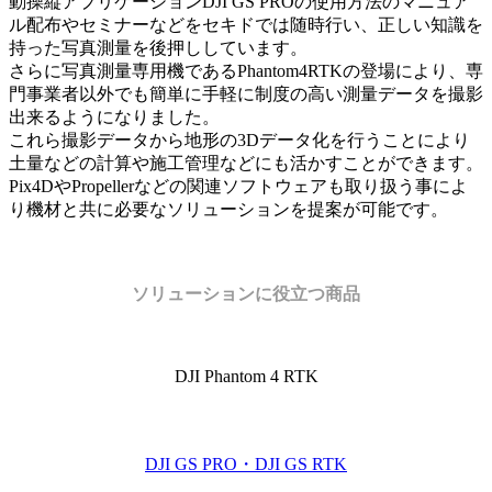
動操縦アプリケーションDJI GS PROの使用方法のマニュア
ル配布やセミナーなどをセキドでは随時行い、正しい知識を
持った写真測量を後押ししています。
さらに写真測量専用機であるPhantom4RTKの登場により、専
門事業者以外でも簡単に手軽に制度の高い測量データを撮影
出来るようになりました。
これら撮影データから地形の3Dデータ化を行うことにより
土量などの計算や施工管理などにも活かすことができます。
Pix4DやPropellerなどの関連ソフトウェアも取り扱う事によ
り機材と共に必要なソリューションを提案が可能です。
ソリューションに役立つ商品
DJI Phantom 4 RTK
DJI GS PRO・DJI GS RTK