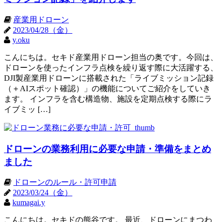
産業用ドローン
2023/04/28（金）
y.oku
こんにちは。セキド産業用ドローン担当の奥です。今回は、
ドローンを使ったインフラ点検を繰り返す際に大活躍する、
DJI製産業用ドローンに搭載された「ライブミッション記録
（＋AIスポット確認）」の機能についてご紹介をしていき
ます。 インフラを含む構造物、施設を定期点検する際にラ
イブミッ […]
ドローンの業務利用に必要な申請・準備をまとめ
ました
ドローンのルール・許可申請
2023/03/24（金）
kumagai.y
こんにちは。セキドの熊谷です。 最近、ドローンにまつわ