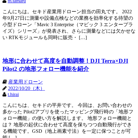
m.tamaru
こんにちは。セキド産業用ドローン担当の田丸です。 2022
年9月27日に測量や設備点検などの業務を効率化する待望の
小型ドローン「Mavic 3 Enterprise（マビック 3 エンタープラ
イズ）シリーズ」が発表され、さらに測量などには欠かせな
い RTKモジュールも同時に販売・ […]
地形に合わせて高度を自動調整！DJI Terra×DJI
Pilot2 の地形フォロー機能を紹介
産業用ドローン
2022/10/20（木）
t.hirai
こんにちは、セキドの平井です。 今回は、お問い合わせの
多かった Pilot2アプリを使ったマッピング飛行時の「地形フ
ォロー機能」の使い方を解説します。 地形フォロー機能と
は？ 地形の起伏に合わせて高度を保ちつつ自動飛行ができ
る機能です。GSD（地上画素寸法）を一定に保つことが可
能 […]