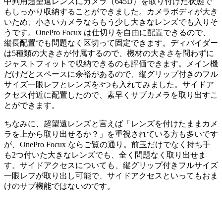
中判用超望遠レンズにカメラ（645D）を取り付けた状態で
もしっかり収納することができました。カメラボディが大き
いため、小さいカメラならもう少し大きなレンズでも入りそ
うです。OnePro Focux は仕切りを自由に配置できるので、
縦長配置でも問題なく区切って固定できます。ディバイダー
は5種類の大きさが付属するので、機材の大きさを問わずに
ジャストフィットで収納できるのも評価できます。メイン機
だけだとスペースに余裕があるので、縦グリップ付きのフル
サイズ一眼レフとレンズを3つも入れてみました。サイドア
クセス付近に配置したので、素早くサブカメラを取り出すこ
とができます。
ちなみに、超望遠レンズと言えば「レンズを付けたままカメ
ラを上から取り出せるか？」を重視されている方も多いです
が、OnePro Focux ならご覧の通り。前玉だけでなく持ち手
も2つ付いた大きなレンズでも、全く問題なく取り出せま
す。サイドアクセスについても、縦グリップ付きフルサイズ
一眼レフが取り出し可能で、サイドアクセスといってもおま
けのサブ機能ではないのです。