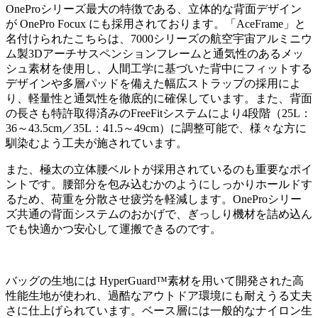
OneProシリーズ最大の特徴である、立体的な背面デザイン
が OnePro Focux にも採用されております。「AceFrame」と
名付けられたこちらは、7000シリーズの航空宇宙アルミニウ
ム製3Dアーチサスペンションフレームと通気性のあるメッ
シュ素材を使用し、人間工学に基づいた背中にフィットする
デザインや多層パッドを備えた幅広ストラップの採用によ
り、軽量性と通気性を徹底的に確保しています。また、背面
の長さも特許取得済みのFreeFitシステムにより4段階（25L：
36～43.5cm／35L：41.5～49cm）に調整可能で、様々な方に
馴染むよう工夫が施されています。
また、極太の立体腰ベルトが採用されているのも重要なポイ
ントです。腰部分を包み込むかのようにしっかりホールドす
るため、荷重を分散させ疲労を軽減します。OneProシリー
ズ共通の背面システムのおかげで、ぎっしり機材を詰め込ん
でも快適かつ安心して運搬できるのです。
バッグの生地には HyperGuard™素材を用いて開発された高
性能生地が使われ、過酷なアウトドア環境にも耐えうる丈夫
さに仕上げられています。ベース層には一般的なナイロン生