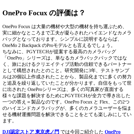
OnePro Focux の評価は？
OnePro Focux は大量の機材や大型の機材を持ち運ぶため、
実に細かなところまで工夫が凝らされたハイエンドなカメラ
バッグとなっております。シンプルに説明するならば、
OneMo 2 Backpack のProモデルとも言えるでしょう。
ちなみに、PGYTECHが提案する最高のカメラバッグ
「OnePro」シリーズは、単なるカメラバックパックではな
く、旅におけるクリエイティブ活動の信頼できるパートナー
として構想されたとのこと。研究開発に3年、テストサンプ
ルは20個以上作成されたことから、製品化までに多くの努力
と追及を繰り返していたことが分かります。自信をもって世
に出された OneProシリーズは、多くの写真家が直面する
様々な課題を解決するためにPGYTECHが全力で導き出した
一つの答え＝製品なのです。OnePro Focux と Flex、この2つ
のハイエンドカメラバッグが、多くのカメラユーザーを悩ま
せる機材運搬問題を解決できることをとても楽しみにしてい
ます。
DJI認定ストア 東京虎ノ門
では今回ご紹介した
OnePro