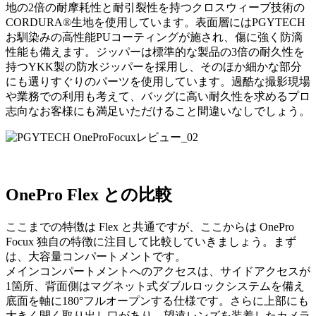
地の2倍の耐摩耗性と耐引裂性を持つクロスウィーブ技術の
CORDURA®生地を使用しています。表面層にはPGYTECH
お馴染みの高性能PUコーティングが施され、傷に強く防滴
性能も備えます。ジッパーは標準的な製品の3倍の耐久性を
持つYKK製の防水ジッパーを採用し、そのほか細かな部分
にも選りすぐりのパーツを使用しています。過酷な撮影現場
や業務での利用も考えて、バッグに高い耐久性を求めるプロ
志向なお客様にも満足いただけること間違いなしでしょう。
OnePro Flex との比較
ここまでの特徴は Flex と共通ですが、ここからは OnePro
Focux 独自の特徴に注目して比較していきましょう。まず
は、大容量コンパートメントです。
メインコンパートメントへのアクセスは、サイドアクセスが
1箇所、背面側はマグネット式ダブルロックシステムを備え
底面を軸に180°フルオープンする仕様です。さらに上部にも
大きく開く取り出し口があり、望遠レンズを装着したカメラ