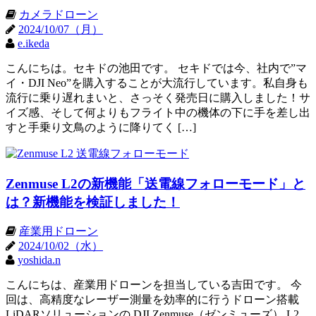
カメラドローン
2024/10/07（月）
e.ikeda
こんにちは。セキドの池田です。 セキドでは今、社内で”マ
イ・DJI Neo”を購入することが大流行しています。私自身も
流行に乗り遅れまいと、さっそく発売日に購入しました！サ
イズ感、そして何よりもフライト中の機体の下に手を差し出
すと手乗り文鳥のように降りてく […]
Zenmuse L2の新機能「送電線フォローモード」と
は？新機能を検証しました！
産業用ドローン
2024/10/02（水）
yoshida.n
こんにちは、産業用ドローンを担当している吉田です。 今
回は、高精度なレーザー測量を効率的に行うドローン搭載
LiDARソリューションの DJI Zenmuse（ゼンミューズ） L2