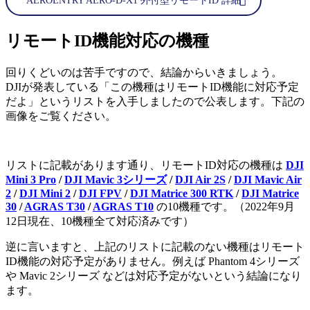
AEROENTRY AERO-D-X1 外付型リモートID 詳細
リモートID機能対応の機種
回りくどいのは苦手ですので、結論からいきましょう。
DJIが発表している「この機種はリモートID機能に対応予定
だよ」というリストを入手しましたので公表します。下記の
画像をご覧ください。
リストに記載があります通り、リモートID対応の機種は
DJI
Mini 3 Pro
/
DJI Mavic 3シリーズ
/
DJI Air 2S
/
DJI Mavic Air
2
/
DJI Mini 2
/
DJI FPV
/
DJI Matrice 300 RTK
/
DJI Matrice
30
/
AGRAS T30
/
AGRAS T10
の10機種です。（2022年9月
12日現在、10機種全て対応済みです）
逆に言いますと、上記のリストに記載のない機種はリモート
ID機能の対応予定がありません。例えば Phantom 4シリーズ
や Mavic 2シリーズ などは対応予定がないという結論になり
ます。