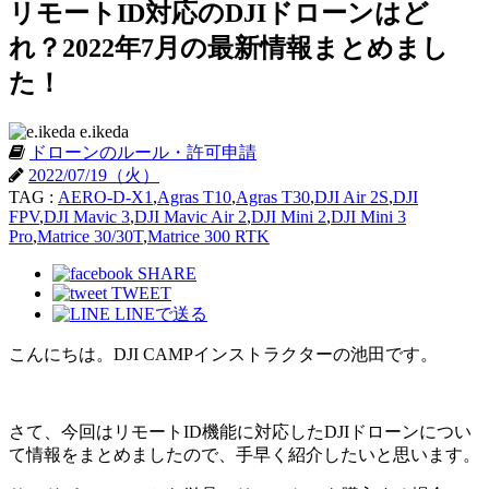
リモートID対応のDJIドローンはど
れ？2022年7月の最新情報まとめまし
た！
e.ikeda
ドローンのルール・許可申請
2022/07/19（火）
TAG :
AERO-D-X1
,
Agras T10
,
Agras T30
,
DJI Air 2S
,
DJI
FPV
,
DJI Mavic 3
,
DJI Mavic Air 2
,
DJI Mini 2
,
DJI Mini 3
Pro
,
Matrice 30/30T
,
Matrice 300 RTK
SHARE
TWEET
LINEで送る
こんにちは。DJI CAMPインストラクターの池田です。
さて、今回はリモートID機能に対応したDJIドローンについ
て情報をまとめましたので、手早く紹介したいと思います。