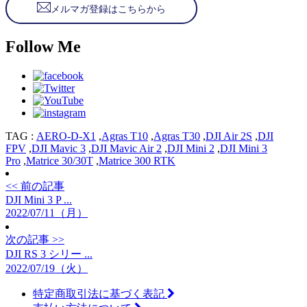
メルマガ登録はこちらから
Follow Me
TAG :
AERO-D-X1
,
Agras T10
,
Agras T30
,
DJI Air 2S
,
DJI
FPV
,
DJI Mavic 3
,
DJI Mavic Air 2
,
DJI Mini 2
,
DJI Mini 3
Pro
,
Matrice 30/30T
,
Matrice 300 RTK
<< 前の記事
DJI Mini 3 P ...
2022/07/11（月）
次の記事 >>
DJI RS 3 シリー ...
2022/07/19（火）
特定商取引法に基づく表記