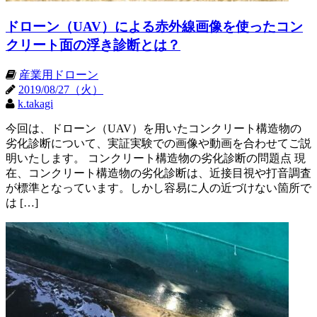
ドローン（UAV）による赤外線画像を使ったコン
クリート面の浮き診断とは？
産業用ドローン
2019/08/27（火）
k.takagi
今回は、ドローン（UAV）を用いたコンクリート構造物の
劣化診断について、実証実験での画像や動画を合わせてご説
明いたします。 コンクリート構造物の劣化診断の問題点 現
在、コンクリート構造物の劣化診断は、近接目視や打音調査
が標準となっています。しかし容易に人の近づけない箇所で
は […]