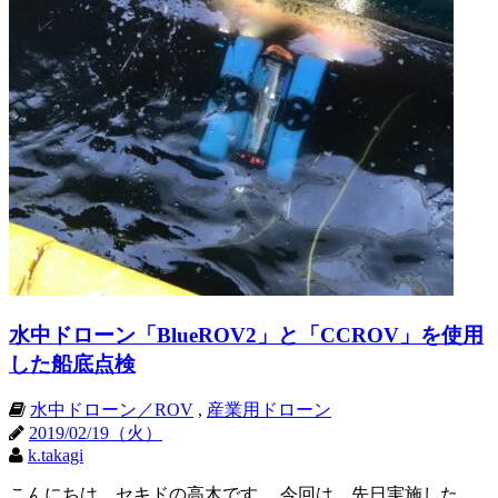
水中ドローン「BlueROV2」と「CCROV」を使用
した船底点検
水中ドローン／ROV
,
産業用ドローン
2019/02/19（火）
k.takagi
こんにちは、セキドの高木です。 今回は、先日実施した