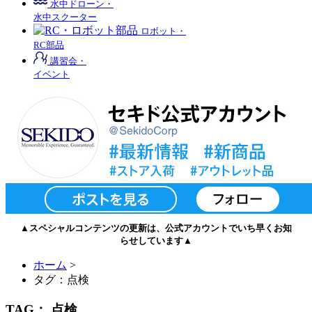
水中ドローン・
水中スクーター
ロボット・
RC部品
講習会・
イベント
▲スペシャルコンテンツの更新は、公式アカウントでいち早くお知
らせしています▲
ホーム
>
タグ：点検
TAG： 点検