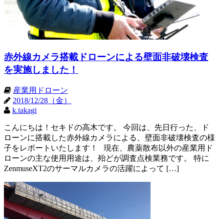
赤外線カメラ搭載ドローンによる壁面非破壊検査
を実施しました！
産業用ドローン
2018/12/28（金）
k.takagi
こんにちは！セキドの高木です。 今回は、先日行った、ド
ローンに搭載した赤外線カメラによる、壁面非破壊検査の様
子をレポートいたします！ 現在、農薬散布以外の産業用ド
ローンの主な使用用途は、殆どが調査点検業務です。 特に
ZenmuseXT2のサーマルカメラの活躍によって […]