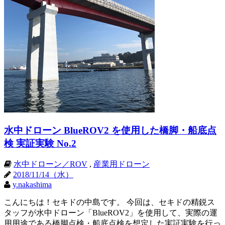
水中ドローン BlueROV2 を使用した橋脚・船底点
検 実証実験 No.2
水中ドローン／ROV
,
産業用ドローン
2018/11/14（水）
y.nakashima
こんにちは！セキドの中島です。 今回は、セキドの精鋭ス
タッフが水中ドローン「BlueROV2」を使用して、実際の運
用用途である橋脚点検・船底点検を想定した実証実験を行っ