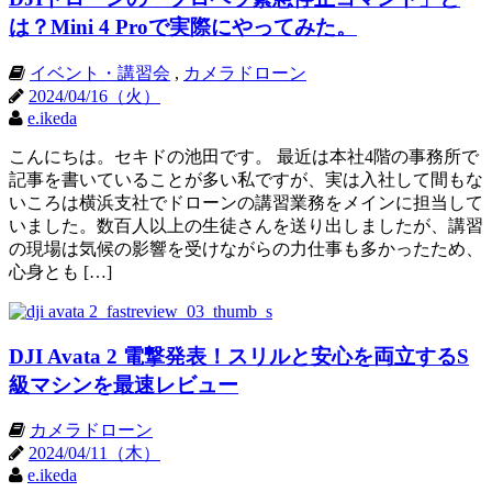
は？Mini 4 Proで実際にやってみた。
イベント・講習会
,
カメラドローン
2024/04/16（火）
e.ikeda
こんにちは。セキドの池田です。 最近は本社4階の事務所で
記事を書いていることが多い私ですが、実は入社して間もな
いころは横浜支社でドローンの講習業務をメインに担当して
いました。数百人以上の生徒さんを送り出しましたが、講習
の現場は気候の影響を受けながらの力仕事も多かったため、
心身とも […]
DJI Avata 2 電撃発表！スリルと安心を両立するS
級マシンを最速レビュー
カメラドローン
2024/04/11（木）
e.ikeda