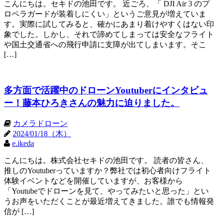
こんにちは。セキドの池田です。 近ごろ、「 DJI Air 3 のプ
ロペラガードが装着しにくい」というご意見が増えていま
す。実際に試してみると、確かにあまり着けやすくはない印
象でした。しかし、それで諦めてしまっては安全なフライト
や国土交通省への飛行申請に支障が出てしまいます。そこ
[…]
多方面で活躍中のドローンYoutuberにインタビュ
ー！藤本ひろきさんの魅力に迫りました。
カメラドローン
2024/01/18（木）
e.ikeda
こんにちは。株式会社セキドの池田です。 読者の皆さん、
推しのYoutuberっていますか？弊社では初心者向けフライト
体験イベントなどを開催していますが、お客様から
「Youtubeでドローンを見て、やってみたいと思った」とい
うお声をいただくことが最近増えてきました。誰でも情報発
信が […]