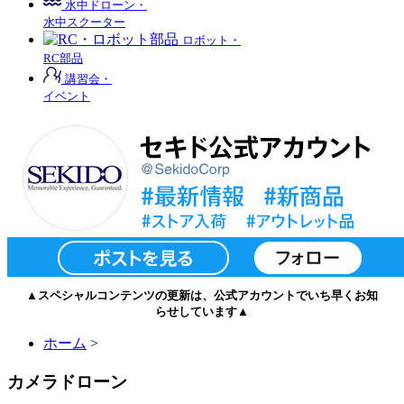
水中ドローン・
水中スクーター
ロボット・
RC部品
講習会・
イベント
▲スペシャルコンテンツの更新は、公式アカウントでいち早くお知
らせしています▲
ホーム
>
カメラドローン