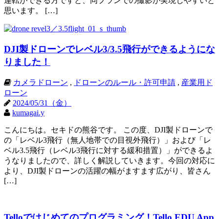
運転ができる方ですと、同プランでの撮影が実現しやすいと
思います。 […]
DJI製ドローンでレベル3/3.5飛行ができるようにな
りました！
カメラドローン
,
ドローンのルール・許可申請
,
産業用ド
ローン
2024/05/31（金）
kumagai.y
こんにちは。セキドの熊谷です。 この度、DJI製ドローンで
の「レベル3飛行（無人地帯での目視外飛行）」および「レ
ベル3.5飛行（レベル3飛行に対する緩和措置）」ができるよ
うなりましたので、詳しく解説していきます。今回の対応に
より、DJI製ドローンの活躍の幅がますます広がり、皆さん
[…]
Telloではじめてのプログラミング！Tello EDU App