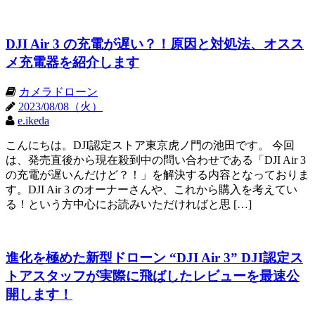
DJI Air 3 の充電が遅い？！原因と対処法、オスス
メ充電器を紹介します
カメラドローン
2023/08/08（火）
e.ikeda
こんにちは。DJI認定ストア東京虎ノ門の池田です。 今回
は、発売直後から現在殺到中の問い合わせである「DJI Air 3
の充電が遅いんだけど？！」を解決する内容となっておりま
す。DJI Air 3 のオーナーさんや、これから購入を考えてい
る！という方中心にお読みいただければと思 […]
進化を極めた新型ドローン “DJI Air 3” DJI認定ス
トアスタッフが実際に飛ばしたレビューを最速公
開します！