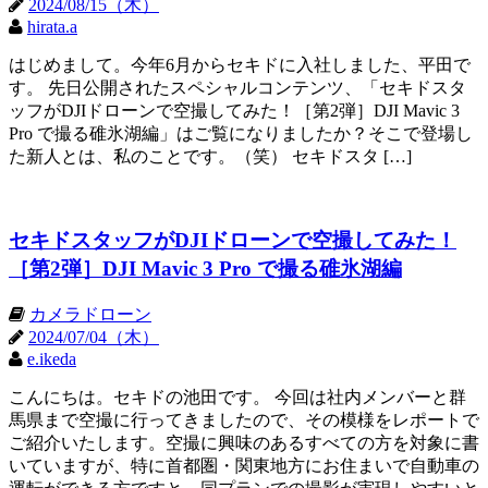
2024/08/15（木）
hirata.a
はじめまして。今年6月からセキドに入社しました、平田で
す。 先日公開されたスペシャルコンテンツ、「セキドスタ
ッフがDJIドローンで空撮してみた！［第2弾］DJI Mavic 3
Pro で撮る碓氷湖編」はご覧になりましたか？そこで登場し
た新人とは、私のことです。（笑） セキドスタ […]
セキドスタッフがDJIドローンで空撮してみた！
［第2弾］DJI Mavic 3 Pro で撮る碓氷湖編
カメラドローン
2024/07/04（木）
e.ikeda
こんにちは。セキドの池田です。 今回は社内メンバーと群
馬県まで空撮に行ってきましたので、その模様をレポートで
ご紹介いたします。空撮に興味のあるすべての方を対象に書
いていますが、特に首都圏・関東地方にお住まいで自動車の