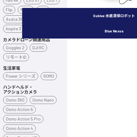
Mini 4K
Lito X1
Lito 1
Flip
Neo 2
Neo
Sublue 水底清掃ロボット
Avata 360
Avata 2
Inspire 3
Blue Nexus
カメラドローン関連用品
Goggles 2
DJI RC
リモートID
生活家電
Power シリーズ
ROMO
ハンドヘルド・
アクションカメラ
Osmo 360
Osmo Nano
Osmo Action 6
Osmo Action 5 Pro
Osmo Action 4