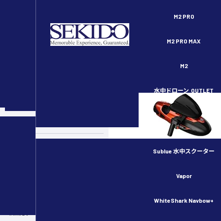
セキドオンラインストア DJI ドローン正規代理店
M2 PRO
M2 PRO MAX
M2
水中ドローン
OUTLET
スペシャルコンテンツ
カメラドローン
ドローンのルール・許可申請
Sublue 水中スクーター
産業用ドローン
Vapor
物流用ドローン
WhiteShark Navbow+
農業用ドローン／スマート農業