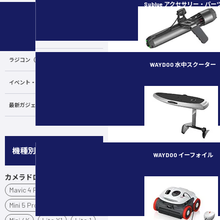
Sublue アクセサリー・パー
カメラ・スタビライザー
水中ドローン／ROV
ラジコン（RC）
WAYDOO 水中スクーター
イベント・講習会
subnado
最新ガジェット／その他
機種別
WAYDOO イーフォイル
カメラドローン
FLYER ONE PLUS
Mavic 4 Pro
Air 3S
Mini 5 Pro
Mini 3