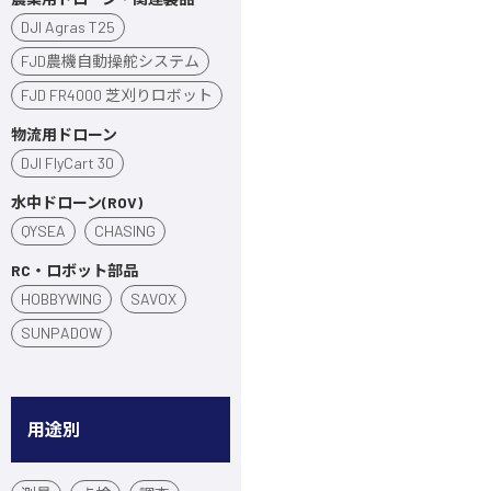
DJI Agras T25
FJD農機自動操舵システム
FJD FR4000 芝刈りロボット
物流用ドローン
DJI FlyCart 30
水中ドローン(ROV)
QYSEA
CHASING
RC・ロボット部品
HOBBYWING
SAVOX
SUNPADOW
用途別