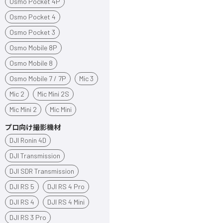
Osmo Pocket 4P
Osmo Pocket 4
Osmo Pocket 3
Osmo Mobile 8P
Osmo Mobile 8
Osmo Mobile 7 / 7P
Mic 3
Mic 2
Mic Mini 2S
Mic Mini 2
Mic Mini
プロ向け撮影機材
DJI Ronin 4D
DJI Transmission
DJI SDR Transmission
DJI RS 5
DJI RS 4 Pro
DJI RS 4
DJI RS 4 Mini
DJI RS 3 Pro