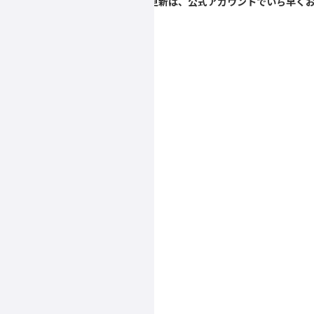
▲スペシャルコンテンツの更新は、公式アカウントでいち早く
ホーム
>
2024年
>
04月
バックナンバー : 2024年04月
2015年
1月
2月
3月
4月
5月
6月
7月
8月
9月
10月
11月
12月
2016年
1月
2月
3月
4月