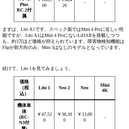
–
–
Plus
00
20
RC 2付
属
まずは、Lito X1です。スペック面ではMini 4 Proに近しい性
能ですが、Lito X1はMini 4 ProにないLiDARを搭載しつつ
も、約3万ほど価格が抑えられています。障害物検知機能は
Flipが前方向のみ、Mini 3はなしのモデルとなっています。
続けて、Lito 1を見てみましょう。
価格
Mini
（税
Lito 1
Neo 2
Neo
4K
込）
機体単
体
￥47,52
￥38,39
￥33,00
(RC-
–
0
0
0
N3付
属)