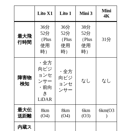
Mini
Lito X1
Lito 1
Mini 3
4K
36分
36分
38分
52分
52分
52分
最大飛
（Plus
（Plus
（Plus
31分
行時間
使用
使用
使用
時）
時）
時）
・全方
向ビジ
・全方
ョンセ
障害物
向ビジ
なし
なし
ンサー
検知
ョンセ
・前向
ンサー
き
LiDAR
最大伝
8km
8km
6km
6km(O3
(O4)
(O4)
(O3)
)
送距離
内蔵ス