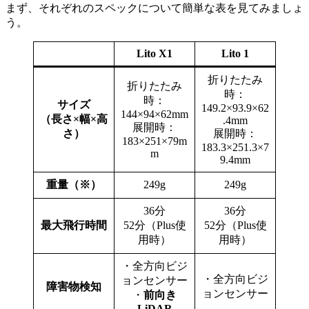
まず、それぞれのスペックについて簡単な表を見てみましょ
う。
Lito X1
Lito 1
折りたたみ
折りたたみ
時：
時：
サイズ
149.2×93.9×62
144×94×62mm
（長さ×幅×高
.4mm
展開時：
さ）
展開時：
183×251×79m
183.3×251.3×7
m
9.4mm
重量（※）
249g
249g
36分
36分
最大飛行時間
52分（Plus使
52分（Plus使
用時）
用時）
・全方向ビジ
・全方向ビジ
ョンセンサー
障害物検知
ョンセンサー
・
前向き
LiDAR