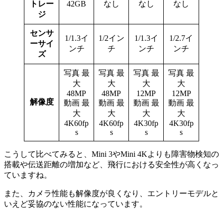
トレー
42GB
なし
なし
なし
ジ
センサ
1/1.3イ
1/2イン
1/1.3イ
1/2.7イ
ーサイ
ンチ
チ
ンチ
ンチ
ズ
写真 最
写真 最
写真 最
写真 最
大
大
大
大
48MP
48MP
12MP
12MP
解像度
動画 最
動画 最
動画 最
動画 最
大
大
大
大
4K60fp
4K60fp
4K30fp
4K30fp
s
s
s
s
こうして比べてみると、Mini 3やMini 4Kよりも障害物検知の
搭載や伝送距離の増加など、飛行における安全性が高くなっ
ていますね。
また、カメラ性能も解像度が良くなり、エントリーモデルと
いえど妥協のない性能になっています。