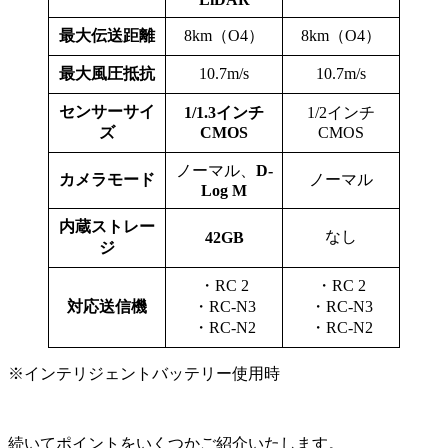
最大伝送距離
8km（O4）
8km（O4）
最大風圧抵抗
10.7m/s
10.7m/s
センサーサイ
1/1.3インチ
1/2インチ
ズ
CMOS
CMOS
ノーマル、
D-
カメラモード
ノーマル
Log M
内蔵ストレー
なし
42GB
ジ
・RC 2
・RC 2
対応送信機
・RC-N3
・RC-N3
・RC-N2
・RC-N2
※インテリジェントバッテリー使用時
続いてポイントをいくつかご紹介いたします。