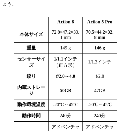
ょう。
Action 6
Action 5 Pro
72.8×47.2×33.
70.5×44.2×32.
本体サイズ
1 mm
8 mm
重量
149 g
146 g
センサーサイ
1/1.1インチ
1/1.3インチ
ズ
（正方形）
絞り
f/2.0～4.0
f/2.8
内蔵ストレー
50GB
47GB
ジ
動作環境温度
-20°C～45°C
-20℃～45℃
動作時間
240分
240分
アドベンチャ
アドベンチャ