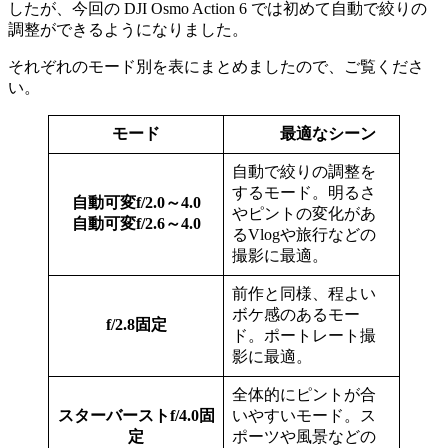
したが、今回の DJI Osmo Action 6 では初めて自動で絞りの
調整ができるようになりました。
それぞれのモード別を表にまとめましたので、ご覧くださ
い。
モード
最適なシーン
自動で絞りの調整を
するモード。明るさ
自動可変f/2.0～4.0
やピントの変化があ
自動可変f/2.6～4.0
るVlogや旅行などの
撮影に最適。
前作と同様、程よい
ボケ感のあるモー
f/2.8固定
ド。ポートレート撮
影に最適。
全体的にピントが合
スターバーストf/4.0固
いやすいモード。ス
定
ポーツや風景などの