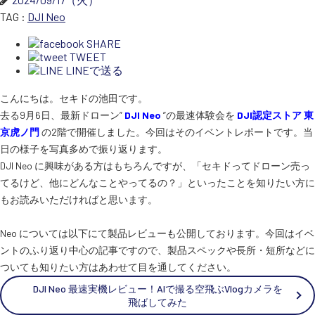
TAG :
DJI Neo
SHARE
SEKIDO
TWEET
コーポレートサイト
LINEで送る
こんにちは。セキドの池田です。
去る9月6日、最新ドローン”
DJI Neo
”の最速体験会を
DJI認定ストア 東
SEKIDO 会社概要
京虎ノ門
の2階で開催しました。今回はそのイベントレポートです。当
日の様子を写真多めで振り返ります。
DJI Neo に興味がある方はもちろんですが、「セキドってドローン売っ
てるけど、他にどんなことやってるの？」といったことを知りたい方に
もお読みいただければと思います。
Neo については以下にて製品レビューも公開しております。今回はイベ
ントのふり返り中心の記事ですので、製品スペックや長所・短所などに
ついても知りたい方はあわせて目を通してください。
DJI Neo 最速実機レビュー！AIで撮る空飛ぶVlogカメラを
飛ばしてみた