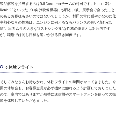
製品解説を担当するのはDJI Consumerチームの村田です。Inspire 3や
Ronin 4Dといったプロ向け映像機器にも明るい彼、展示会で会ったこと
のあるお客様も多いのではないでしょうか。村田の常に穏やかなのに仕
事熱心なその性格は、エンジンに例えるならバランスの良い”直列4気
筒”。出力ムラの大きな”2ストシングル”な性格の筆者とは対照的です
が、職場では同じ目標を追いかける良き同僚です。
3.体験フライト
そしてみなさんお待ちかね、体験フライトの時間がやってきました。今
回の体験会も、お客様全員が必ず機体に触れるよう計画しておりました
ので、室内ではありますが順番に送信機やスマートフォンを使っての操
縦を体験していただきました。