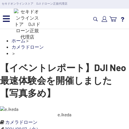
営業日の15時まで即日出荷
セキドオンラインストア DJI ドローン正規代理店
6,000円以上のご購入で送料無料！ポイント1%還元 >>
カメラドローン・生活家電
ホーム
>
カテゴリ一覧を開く
カメラドローン
カメラ・スタビライザー
>
業務用ドローン・業務
関連製品
【イベントレポート】DJI Neo
水中ドローン(ROV)・水中スクーター
RC・ロボット部品
最速体験会を開催しました
講習会･国家資格･WEBセミナー
【写真多め】
スペシャルコンテンツ
定期配信!
サポート・Q&A / 法人・学生のお客様
e.ikeda
カメラドローン
取扱店舗一覧
2024/09/17（火）