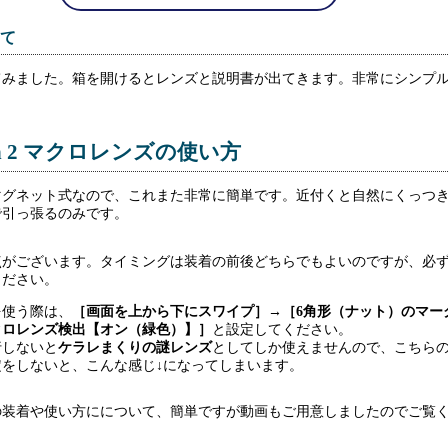
て
てみました。箱を開けるとレンズと説明書が出てきます。非常にシンプ
tion 2 マクロレンズの使い方
マグネット式なので、これまた非常に簡単です。近付くと自然にくっつ
で引っ張るのみです。
点がございます。タイミングは装着の前後どちらでもよいのですが、必
ください。
を使う際は、
［画面を上から下にスワイプ］→［6角形（ナット）のマー
クロレンズ検出【オン（緑色）】］
と設定してください。
行しないと
ケラレまくりの謎レンズ
としてしか使えませんので、こちら
定をしないと、こんな感じ↓になってしまいます。
の装着や使い方にについて、簡単ですが動画もご用意しましたのでご覧