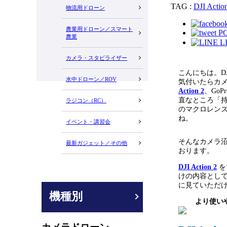
TAG :
DJI Actio
物流用ドローン
農業用ドローン／スマート
P
農業
L
カメラ・スタビライザー
こんにちは。D
水中ドローン／ROV
気付いたらカメラを
Action 2
、Go
直なところ「持
ラジコン（RC）
のマクロレン
ね。
イベント・講習会
そんなカメラ
最新ガジェット／その他
おります。
DJI Action 2
を
けの内容として執
に見ていただ
機種別
より使い