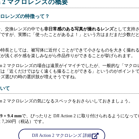
tion 2 マクロレンズの概要
ロレンズの特徴って？
合、交換レンズの中でも
非日常感のある写真が撮れるレンズ
として支持
ズですが、実際に「使ったことがあるよ！」という方はまだまだ少数だ
の特長としては、被写体に近付くことができて小さなものを大きく撮れ
度が浅くボケ感を楽しみながら作品作りができることが挙げられます。
ction 2 マクロレンズの場合は遠景がイマイチでしたが、一般的な「マクロ
実は「近くだけではなく遠くも撮ることができる」というのがポイント
ンズ選びの時の選択肢が増えそうですね。
いて
ction 2 マクロレンズの気になるスペックをおさらいしておきましょう。
 × 9.4 mm
で、ぴったりと DJI Action 2 に取り付けられるようになっ
7,260円（税込）です。
DJI Action 2 マクロレンズ 詳細