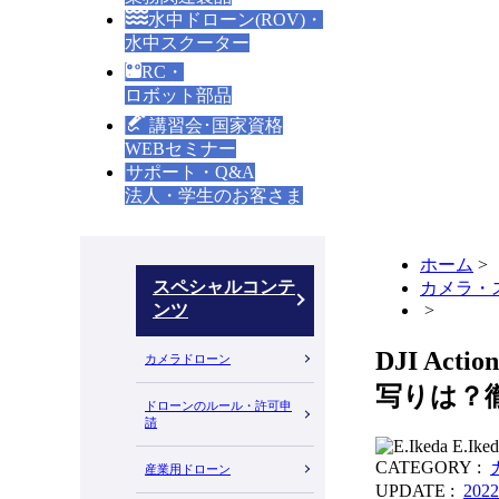
水中ドローン(ROV)・
水中スクーター
RC・
ロボット部品
講習会･国家資格
WEBセミナー
サポート・Q&A
法人・学生のお客さま
ホーム
>
スペシャルコンテ
カメラ・
ンツ
>
DJI A
カメラドローン
写りは？
ドローンのルール・許可申
請
E.Iked
CATEGORY :
産業用ドローン
UPDATE :
202