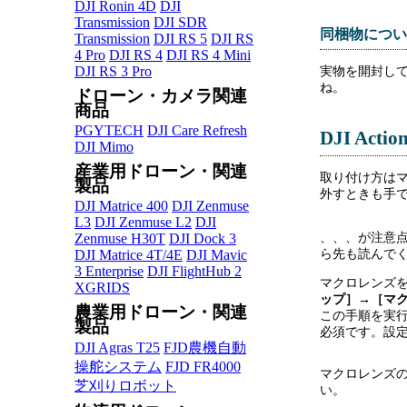
DJI Ronin 4D
DJI
Transmission
DJI SDR
同梱物につい
Transmission
DJI RS 5
DJI RS
4 Pro
DJI RS 4
DJI RS 4 Mini
DJI RS 3 Pro
実物を開封し
ね。
ドローン・カメラ関連
商品
PGYTECH
DJI Care Refresh
DJI Ac
DJI Mimo
産業用ドローン・関連
取り付け方は
製品
外すときも手
DJI Matrice 400
DJI Zenmuse
L3
DJI Zenmuse L2
DJI
、、、が注意
Zenmuse H30T
DJI Dock 3
ら先も読んで
DJI Matrice 4T/4E
DJI Mavic
3 Enterprise
DJI FlightHub 2
マクロレンズ
XGRIDS
ップ］→［マ
農業用ドローン・関連
この手順を実
製品
必須です。設
DJI Agras T25
FJD農機自動
操舵システム
FJD FR4000
マクロレンズ
芝刈りロボット
い。