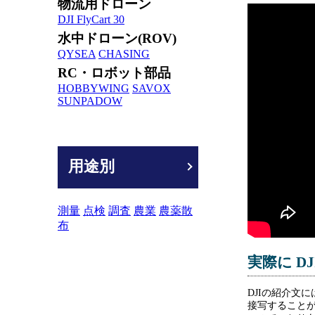
物流用ドローン
DJI FlyCart 30
水中ドローン(ROV)
QYSEA
CHASING
RC・ロボット部品
HOBBYWING
SAVOX
SUNPADOW
用途別
測量
点検
調査
農業
農薬散
布
実際に DJ
DJIの紹介文
接写すること