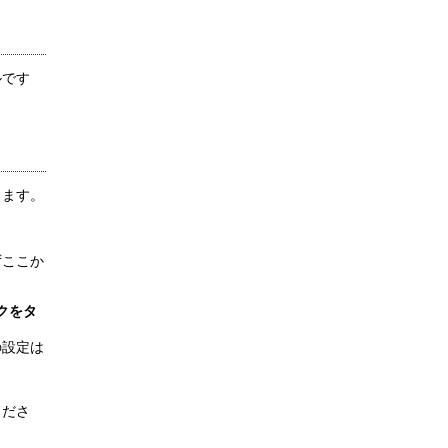
ルです
きます。
ずここか
クをタ
の設定は
くださ