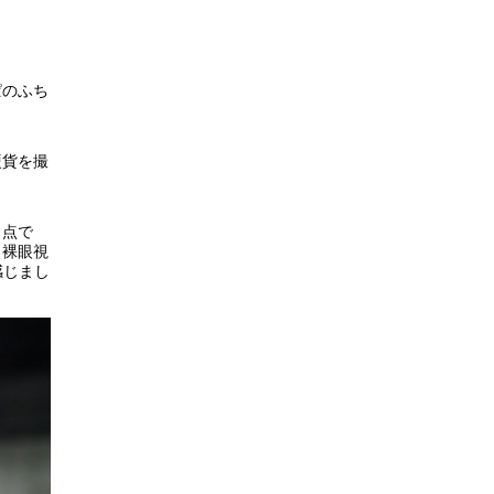
ぱのふち
硬貨を撮
」
点で
。裸眼視
感じまし