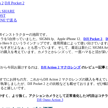
n 2
DJI Pocket 2
SHARE
OST
INEで送る
JIインストラクターの池田です。
5台持っていました。SIGMA fp、Apple iPhone 12、
DJI Pocket 2
、
D
Pro Hero 9 というラインナップです。使用用途によって使い分けていま
ちすぎだよなぁ」とも思っています。そして、最近は新たに SIGMA Ar
ズの購入を考えています。カメラとかレンズって、一度ハマると沼が深
沼から今回お届けするのは、
DJI Action 2 マクロレンズ
のレビュー記事
すでにお持ちの方、これからDJI Action 2 マクロレンズの購入を考えて
筆しましたが、DJI Pocket 2 との比較なども載せております。ぜひ
けると嬉しいです。
やすく、より強く。アクションカメラとして正常進化した3代目はコチラ