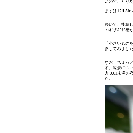
いので、とり
まずは DJI 
続いて、接写
のギザギザ感
「小さいもの
影してみまし
なお、ちょっ
す。遠景につ
力 0.01未
た。