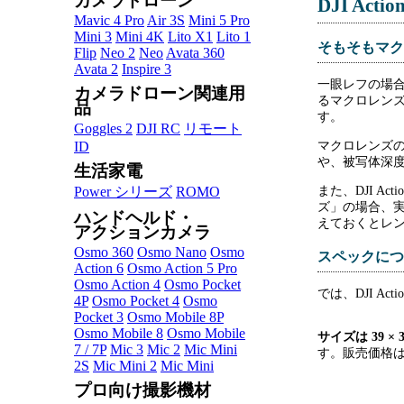
カメラドローン
DJI Ac
Mavic 4 Pro
Air 3S
Mini 5 Pro
Mini 3
Mini 4K
Lito X1
Lito 1
そもそもマク
Flip
Neo 2
Neo
Avata 360
Avata 2
Inspire 3
一眼レフの場
カメラドローン関連用
るマクロレン
品
す。
Goggles 2
DJI RC
リモート
ID
マクロレンズ
や、被写体深
生活家電
Power シリーズ
ROMO
また、DJI A
ズ」の場合、
ハンドヘルド・
えておくとレ
アクションカメラ
Osmo 360
Osmo Nano
Osmo
スペックにつ
Action 6
Osmo Action 5 Pro
Osmo Action 4
Osmo Pocket
では、DJI A
4P
Osmo Pocket 4
Osmo
Pocket 3
Osmo Mobile 8P
Osmo Mobile 8
Osmo Mobile
サイズは 39 × 39
7 / 7P
Mic 3
Mic 2
Mic Mini
す。販売価格は 
2S
Mic Mini 2
Mic Mini
プロ向け撮影機材