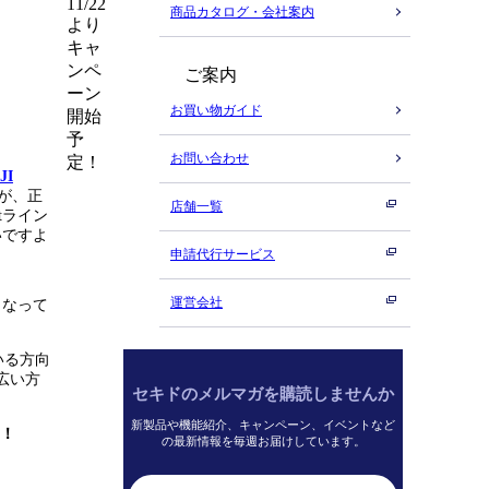
11/22
商品カタログ・会社案内
より
キャ
ンペ
ご案内
ーン
お買い物ガイド
開始
予
お問い合わせ
定！
JI
すが、正
店舗一覧
tライン
いですよ
申請代行サービス
運営会社
となって
いる方向
幅広い方
セキドのメルマガを購読しませんか
新製品や機能紹介、キャンペーン、イベントなど
！
の最新情報を毎週お届けしています。