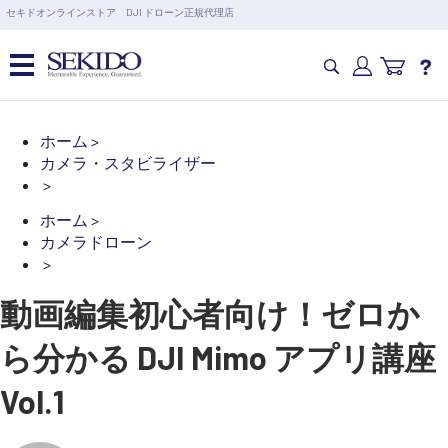
営業日の15時まで即日出荷
セキドオンラインストア DJI ドローン正規代理店
6,000円以上のご購入で送料無料！ポイント1%還元 >>
カメラドローン・生活家電
ホーム
>
カメラ・スタビライザー
>
カメラ・スタビライザー
ホーム
>
カメラドローン
業務用ドローン・業務関連製品
>
動画編集初心者向け！ゼロか
水中ドローン(ROV)・水中スクーター
ら分かる DJI Mimo アプリ講座
RC・ロボット部品
Vol.1
講習会･国家資格･WEBセミナー