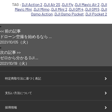
TAG :
DJI Action 2
,
DJI Air 2S
,
DJI Fly
,
DJI Mavic Air 2
,
DJI
Mavic Mini
,
DJI Mimo
,
DJI Mini 2
,
DJI OM 4
,
DJI OM 5
,
DJI
Osmo Action
,
DJI Osmo Pocket
,
DJI Pocket 2
<< 前の記事
ドローン空撮を始めるなら ...
2021/10/05（火）
次の記事 >>
ゼロから分かる DJI ...
2021/10/19（火）
特定商取引法に基づく表記
支払い方法について
採用情報