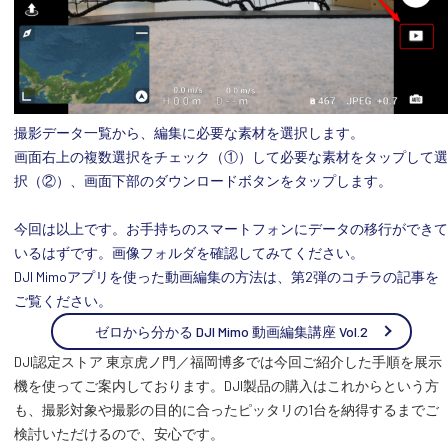
撮影データ一覧から、編集に必要な素材を選択します。
画面右上の複数選択をチェック（①）して必要な素材をタップして選
択（②）、画面下部のダウンロードボタンをタップします。
今回は以上です。お手持ちのスマートフォンにデータの移行ができて
いるはずです。画像フォルダを確認してみてください。
DJI Mimoアプリを使った動画編集の方法は、第2弾のコチラの記事を
ご覧ください。
ゼロから分かる DJI Mimo 動画編集講座 Vol.2
DJI認定ストア 東京虎ノ門／福岡博多では今回ご紹介した手順を展示
機を使ってご案内しております。DJI製品の購入はこれからという方
も、撮影対象や撮影の目的に合ったピッタリの1台を納得するまでご
検討いただけるので、安心です。