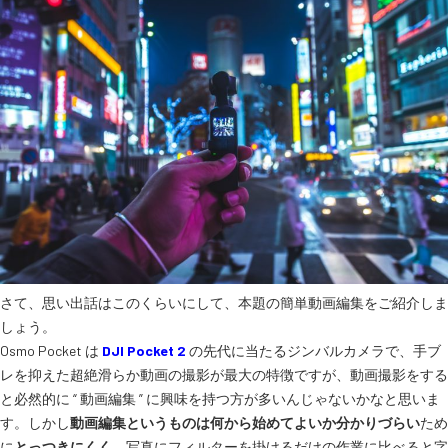
さて、思い出話はこのくらいにして、本題の簡単動画編集をご紹介しま
しょう。
Osmo Pocket は
DJI Pocket 2
の先代に当たるジンバルカメラで、手ブ
レを抑えた超絶滑らか動画の撮影が最大の特徴ですが、動画撮影をする
と必然的に “ 動画編集 ” に興味を持つ方が多いんじゃないかなと思いま
す。しかし
動画編集というものは何から始めてよいか分かりづらい
ため
に
とっつきにくく
、写真にフィルターを掛けるだけの作業に比べると字