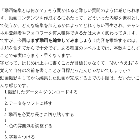
「動画編集とは何か？」そう聞かれると難しい質問のように感じられま
す。動画コンテンツを作成するにあたって、どういった内容を素材とし
て使うか、どんな編集を加えるかによってどれくらい再生され、チャン
ネル登録者やフォロワーを何人獲得できるかは大きく変わってきます。
ですが、今回は
まず動画を編集してみましょう！
内容を推敲するのは、
手順を覚えてからで十分です。ある程度のレベルまでは、本数をこなす
ことで確実にうまく・早くなります。
字だって、はじめは上手に書くことが目標じゃなくて、“あいうえお” を
覚えて自分の名前を書くことが目標だったんじゃないでしょうか？
動画撮影をしてから編集した動画が完成するまでの手順は、だいたいこ
んな感じです。
1. 撮影したデータをダウンロードする
↓
2. データをソフトに移す
↓
3. 動画を必要な長さに切り貼りする
↓
4. 色の雰囲気を調整する
↓
5. 字幕をつける