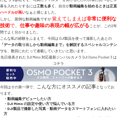
幕を入れたりするには
工数も多く
、自分が
動画編集を始めるときは正直
ハードルが高い
なぁと感じました。
覚えてしまえば
非常に便利な
しかし、面倒な動画編集ですが
技術
で、
仕事や趣味の表現の幅が広がる
ことが、この2年
間でよく分かりました。
こんな私の経験をふまえて、今回は DJI製品を使って撮影したあとの
「データの取り出しから動画編集まで」を解説するスペシャルコンテン
ツ
を、数回にわたって連載していきたいと思います。
先日発表された DJI Mimo 対応最新ジンバルカメラ DJI Osmo Pocket 3 は
コチラ
こんな方にオススメの記事
今回はその第一弾で、
となってお
ります。
・動画編集デビューしたい方
・DJI Mimo の設定や使い方で悩んでいる方
・DJI製品で撮影した写真・動画データをスマートフォンに入れたい
方