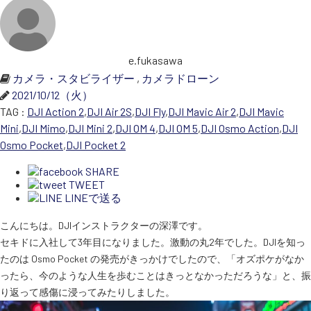
スペシャルコンテンツ
定期配信!
e.fukasawa
サポート・Q&A / 法人・学生のお客様
カメラ・スタビライザー
,
カメラドローン
2021/10/12（火）
TAG :
DJI Action 2
,
DJI Air 2S
,
DJI Fly
,
DJI Mavic Air 2
,
DJI Mavic
取扱店舗一覧
Mini
,
DJI Mimo
,
DJI Mini 2
,
DJI OM 4
,
DJI OM 5
,
DJI Osmo Action
,
DJI
Osmo Pocket
,
DJI Pocket 2
SHARE
SEKIDO
TWEET
コーポレートサイト
LINEで送る
こんにちは。DJIインストラクターの深澤です。
セキドに入社して3年目になりました。激動の丸2年でした。DJIを知っ
SEKIDO 会社概要
たのは Osmo Pocket の発売がきっかけでしたので、「オズポケがなか
ったら、今のような人生を歩むことはきっとなかっただろうな」と、振
り返って感傷に浸ってみたりしました。