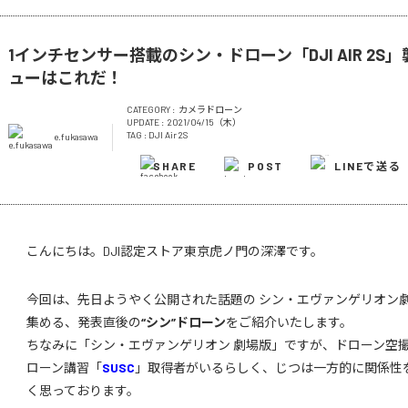
1インチセンサー搭載のシン・ドローン「DJI AIR 2
ューはこれだ！
CATEGORY :
カメラドローン
UPDATE :
2021/04/15（木）
TAG :
DJI Air 2S
e.fukasawa
SHARE
POST
LINEで送る
こんにちは。DJI認定ストア東京虎ノ門の深澤です。
今回は、先日ようやく公開された話題の シン・エヴァンゲリオン劇
集める、発表直後の
“シン”ドローン
をご紹介いたします。
ちなみに「シン・エヴァンゲリオン 劇場版」ですが、ドローン空
ローン講習「
SUSC
」取得者がいるらしく、じつは一方的に関係性
く思っております。