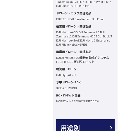
Transmission
DJI RS 5
DJI RS 4 Pro
DJI RS 4
DJI RS 4 Mini
DJI RS 3 Pro
ドローン・カメラ関連商品
PGYTECH
DJI Care Refresh
DJI Mimo
産業用ドローン・関連製品
DJI Matrice 400
DJI Zenmuse L3
DJI
Zenmuse L2
DJI Zenmuse H30T
DJI Dock 3
DJI Matrice 4T/4E
DJI Mavic 3 Enterprise
DJI FlightHub 2
XGRIDS
農業用ドローン・関連製品
DJI Agras T25
FJD農機自動操舵システム
FJD FR4000 芝刈りロボット
物流用ドローン
DJI FlyCart 30
水中ドローン(ROV)
QYSEA
CHASING
RC・ロボット部品
HOBBYWING
SAVOX
SUNPADOW
用途別