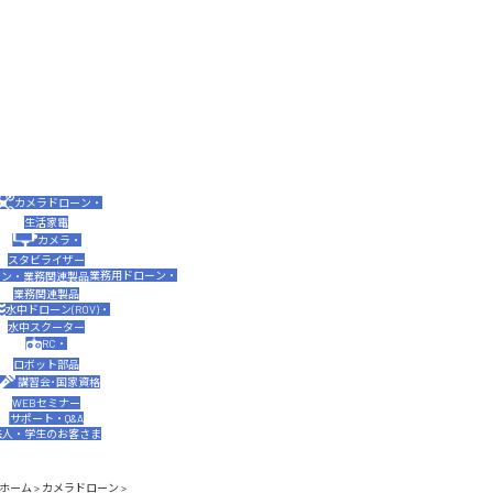
カメラドローン・
生活家電
カメラ・
スタビライザー
業務用ドローン・
業務関連製品
水中ドローン(ROV)・
水中スクーター
RC・
ロボット部品
講習会･国家資格
WEBセミナー
サポート・Q&A
法人・学生のお客さま
ホーム
>
カメラドローン
>