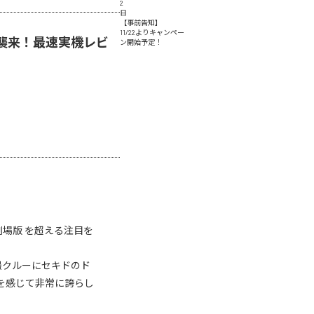
2
日
【事前告知】
11/22よりキャンペー
S」襲来！最速実機レビ
ン開始予定！
場版 を超える注目を
撮クルーにセキドのド
を感じて非常に誇らし