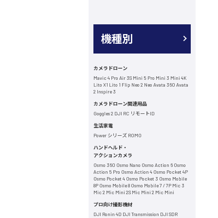
機種別
カメラドローン
Mavic 4 Pro
Air 3S
Mini 5 Pro
Mini 3
Mini 4K
Lito X1
Lito 1
Flip
Neo 2
Neo
Avata 360
Avata
2
Inspire 3
カメラドローン関連用品
Goggles 2
DJI RC
リモートID
生活家電
Power シリーズ
ROMO
ハンドヘルド・
アクションカメラ
Osmo 360
Osmo Nano
Osmo Action 6
Osmo
Action 5 Pro
Osmo Action 4
Osmo Pocket 4P
Osmo Pocket 4
Osmo Pocket 3
Osmo Mobile
8P
Osmo Mobile 8
Osmo Mobile 7 / 7P
Mic 3
Mic 2
Mic Mini 2S
Mic Mini 2
Mic Mini
プロ向け撮影機材
DJI Ronin 4D
DJI Transmission
DJI SDR