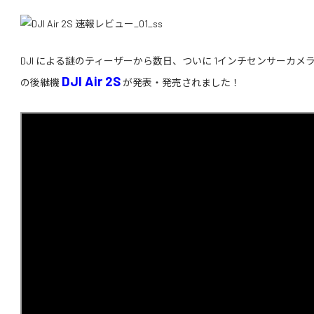
DJI による謎のティーザーから数日、ついに 1インチセンサーカメラを搭載し
DJI Air 2S
の後継機
が発表・発売されました！