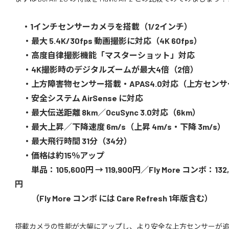
・1インチセンサーカメラを搭載（1/2インチ）
・最大 5.4K/30fps 動画撮影に対応（4K 60fps）
・高度自律撮影機能「マスターショット」対応
・4K撮影時のデジタルズームが最大4倍（2倍）
・上方障害物センサー搭載・APAS4.0対応（上方セン
・安全システム AirSense に対応
・最大伝送距離 8km／OcuSync 3.0対応（6km）
・最大上昇／下降速度 6m/s（上昇 4m/s・下降 3m/s）
・最大飛行時間 31分（34分）
・価格は約15％アップ
単品：105,600円 → 119,900円／Fly More コンボ：132,0
円
（Fly More コンボ には Care Refresh 1年版含む）
搭載カメラの性能が大幅にアップし、より安全な上方センサーが