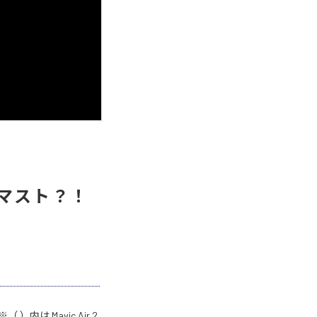
えはマスト？！
 ）内は Mavic Air 2