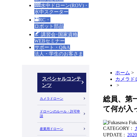
水中ドローン(ROV)・
水中スクーター
RC・
ロボット部品
講習会･国家資格
WEBセミナー
サポート・Q&A
法人・学生のお客さま
ホーム
>
スペシャルコンテ
カメラド
ンツ
>
総員、第一
カメラドローン
て何が入
ドローンのルール・許可申
請
Fuk
CATEGORY :
産業用ドローン
UPDATE :
202