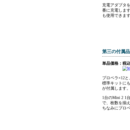
充電アダプタ
番に充電しま
も使用できま
第三の付属品
単品価格：税込1
プロペラ×12
標準キットにも予
が付属します
1台のMini
で、枚数を揃
ちなみにプロペ