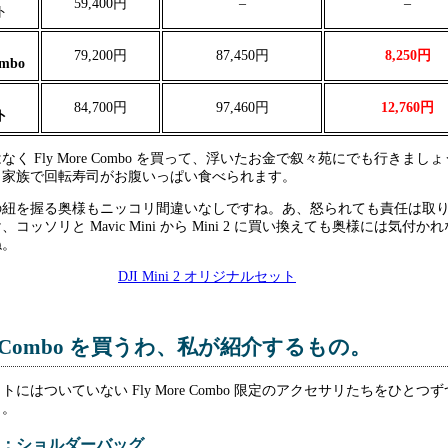
59,400円
–
–
ト
79,200円
87,450円
8,250円
ombo
84,700円
97,460円
12,760円
ト
く Fly More Combo を買って、浮いたお金で叙々苑にでも行きまし
ら家族で回転寿司がお腹いっぱい食べられます。
の紐を握る奥様もニッコリ間違いなしですね。あ、怒られても責任は取
コッソリと Mavic Mini から Mini 2 に買い換えても奥様には気付か
ね。
Combo を買うわ、私が紹介するもの。
にはついていない Fly More Combo 限定のアクセサリたちをひとつ
う。
：ショルダーバッグ