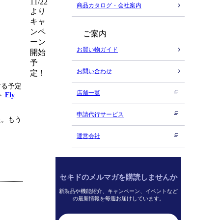
11/22
商品カタログ・会社案内
より
キャ
ンペ
ご案内
ーン
お買い物ガイド
開始
予
お問い合わせ
定！
する予定
店舗一覧
ト
Fly
申請代行サービス
た。もう
運営会社
セキドのメルマガを購読しませんか
新製品や機能紹介、キャンペーン、イベントなど
の最新情報を毎週お届けしています。