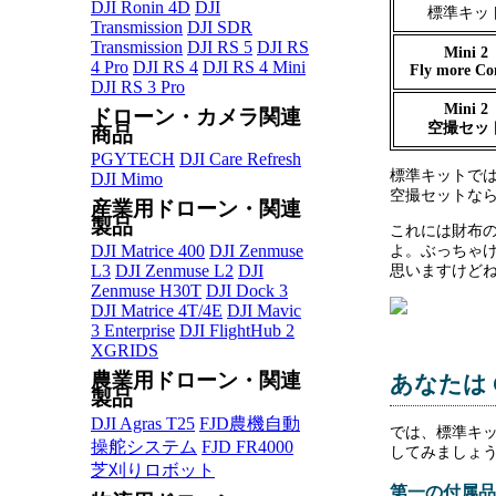
DJI Ronin 4D
DJI
標準キッ
Transmission
DJI SDR
Transmission
DJI RS 5
DJI RS
Mini 2
4 Pro
DJI RS 4
DJI RS 4 Mini
Fly more C
DJI RS 3 Pro
Mini 2
ドローン・カメラ関連
空撮セッ
商品
PGYTECH
DJI Care Refresh
標準キットではな
DJI Mimo
空撮セットな
産業用ドローン・関連
製品
これには財布
DJI Matrice 400
DJI Zenmuse
よ。ぶっちゃけ、
L3
DJI Zenmuse L2
DJI
思いますけど
Zenmuse H30T
DJI Dock 3
DJI Matrice 4T/4E
DJI Mavic
3 Enterprise
DJI FlightHub 2
XGRIDS
農業用ドローン・関連
あなたは 
製品
DJI Agras T25
FJD農機自動
では、標準キット
操舵システム
FJD FR4000
してみましょ
芝刈りロボット
第一の付属品