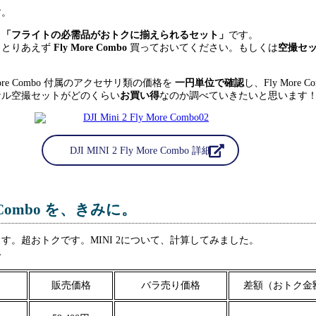
す。
、
「フライトの必需品がおトクに揃えられるセット」
です。
、とりあえず
Fly More Combo
買っておいてください。もしくは
空撮セ
。
ore Combo 付属のアクセサリ類の価格を
一円単位で確認
し、Fly More C
ナル空撮セットがどのくらい
お買い得
なのか調べていきたいと思います
DJI MINI 2 Fly More Combo 詳細
re Combo を、きみに。
す。超おトクです。MINI 2について、計算してみました。
み
販売価格
バラ売り価格
差額（おトク金