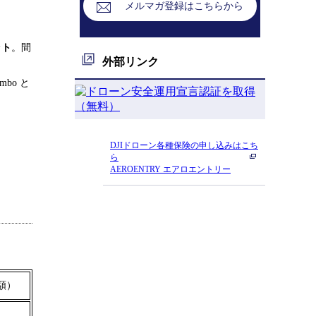
メルマガ登録はこちらから
ット
。間
外部リンク
ombo と
！
DJIドローン各種保険の申し込みはこち
ら
AEROENTRY エアロエントリー
額）