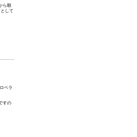
から順
）として
プロペラ
ですの