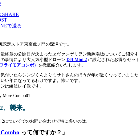
2
SHARE
OST
INEで送る
JI認定ストア東京虎ノ門の深澤です。
に最終章の公開日が決まったヱヴァンゲリヲン新劇場版についてご紹介
人の事情により大人気小型ドローン
DJI Mini 2
に設定されたお得なセッ
bo（フライモアコンボ）
を徹底紹介いたします。
、気付いたらシンジくんよりミサトさんのほうが年が近くなっていまし
らいい年になってるわけですよ。怖いです。
インは綾波レイ派です。
I 2、襲来。
INI 2についてでのお問い合わせで特に多いのは、
e Combo
って何ですか？」