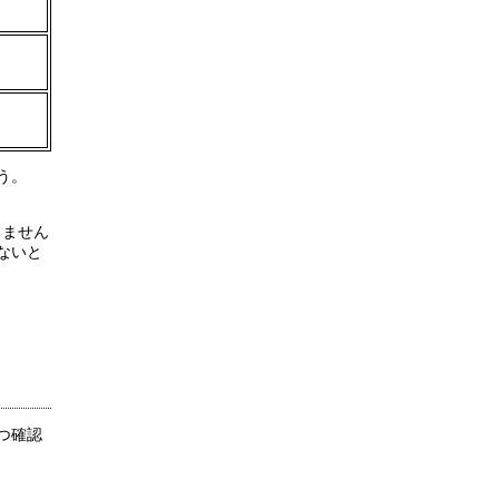
ょう。
りません
れないと
ずつ確認