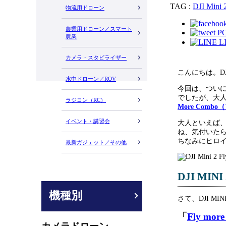
TAG :
DJI Mini 
物流用ドローン
農業用ドローン／スマート
P
農業
L
カメラ・スタビライザー
こんにちは。D
水中ドローン／ROV
今回は、つい
でしたが、大
ラジコン（RC）
More Com
イベント・講習会
大人といえば
ね、気付いた
ちなみにヒロ
最新ガジェット／その他
DJI MIN
機種別
さて、DJI M
「
Fly mor