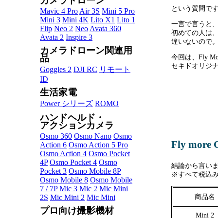
カメラドローン
という質問で
Mavic 4 Pro
Air 3S
Mini 5 Pro
Mini 3
Mini 4K
Lito X1
Lito 1
一言で言うと
Flip
Neo 2
Neo
Avata 360
初めての人は
Avata 2
Inspire 3
違いないので
カメラドローン関連用
品
今回は、Fly M
セキドオリジ
Goggles 2
DJI RC
リモート
ID
生活家電
Power シリーズ
ROMO
ハンドヘルド・
アクションカメラ
Osmo 360
Osmo Nano
Osmo
Fly mo
Action 6
Osmo Action 5 Pro
Osmo Action 4
Osmo Pocket
4P
Osmo Pocket 4
Osmo
結論から言いま
Pocket 3
Osmo Mobile 8P
※すべて税込
Osmo Mobile 8
Osmo Mobile
7 / 7P
Mic 3
Mic 2
Mic Mini
商品名
2S
Mic Mini 2
Mic Mini
プロ向け撮影機材
Mini 2