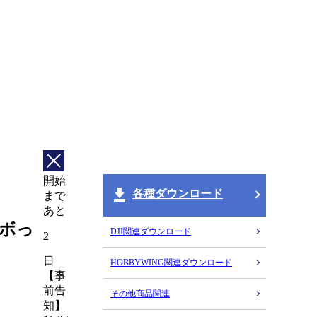
開始
各種ダウンロード
まで
あと
ンボっ
DJI関連ダウンロード
2
日
HOBBYWING関連ダウンロード
【事
前告
その他商品関連
知】