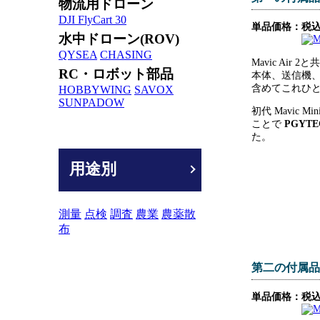
物流用ドローン
DJI FlyCart 30
単品価格：税込9
水中ドローン(ROV)
QYSEA
CHASING
Mavic Air
RC・ロボット部品
本体、送信機
含めてこれひ
HOBBYWING
SAVOX
SUNPADOW
初代 Mavi
ことで
PGYT
た。
用途別
測量
点検
調査
農業
農薬散
布
第二の付属品
単品価格：税込4