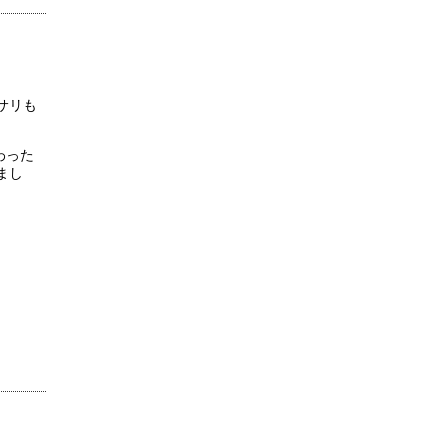
サリも
わった
まし