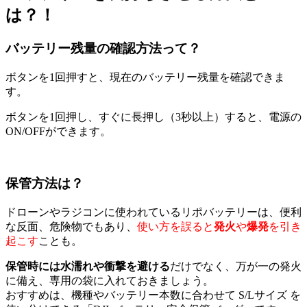
は？！
バッテリー残量の確認方法って？
ボタンを1回押すと、現在のバッテリー残量を確認できま
す。
ボタンを1回押し、すぐに長押し（3秒以上）すると、電源の
ON/OFFができます。
保管方法は？
ドローンやラジコンに使われているリポバッテリーは、便利
な反面、危険物でもあり、
使い方を誤ると
発火
や
爆発
を引き
起こす
ことも。
保管時には水濡れや衝撃を避ける
だけでなく、万が一の発火
に備え、専用の袋に入れておきましょう。
おすすめは、機種やバッテリー本数に合わせて S/Lサイズ を