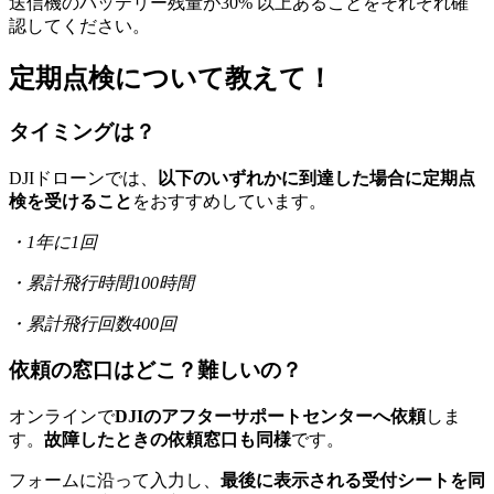
送信機のバッテリー残量が30% 以上あることをそれぞれ確
認してください。
定期点検について教えて！
タイミングは？
DJIドローンでは、
以下のいずれかに到達した場合に定期点
検を受けること
をおすすめしています。
・1年に1回
・累計飛行時間100時間
・累計飛行回数400回
依頼の窓口はどこ？難しいの？
オンラインで
DJIのアフターサポートセンターへ依頼
しま
す。
故障したときの依頼窓口も同様
です。
フォームに沿って入力し、
最後に表示される受付シートを同