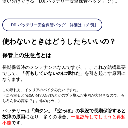
使い分けできる「DJI バッテリー安全保管バッグ」です。
DJI バッテリー安全保管バッグ 詳細はコチラ
使わないときはどうしたらいいの？
保管上の注意点とは
長期保管時のメンテナンスなんですが、、、これが結構重要
でして、
「何もしていないのに壊れた」
を引き起こす原因に
なります。
この壊れ方、イタリアのバイクみたいですね。
（走る宝石と名高いMV AGSTAとかのブッ飛んだ車両が大好きなので、も
ちろん誉め言葉です。念のため。）
バッテリーは
「満タン」「空っぽ」の状況で長期保管すると
故障の原因
になり、多くの場合、
一度故障してしまうと再起
不能
です。