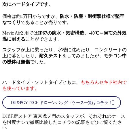
次にハードタイプです。
価格は約1万円からですが、
防水・防塵・耐衝撃仕様で堅牢
なつくり
であることが売りです。
Mavic Air2 用では
IP67の防水・気密構造、-40℃～80℃の外気
温に耐える
ことができます。
スタッフが上に乗ったり、水槽に沈めたり、コンクリートの
上に落としたり、
耐久テスト
をしてみましたが、モチロン
中
の機体は無傷
でした。
ハードタイプ・ソフトタイプともに、
もちろんセキド社内で
も使っています。
DJI&PGYTECH ドローンバッグ・ケース一覧はコチラ！
DJI認定ストア 東京虎ノ門のスタッフが、それぞれのケース
を忖度ナシで徹底比較したコチラの記事もぜひご覧くださ
い。