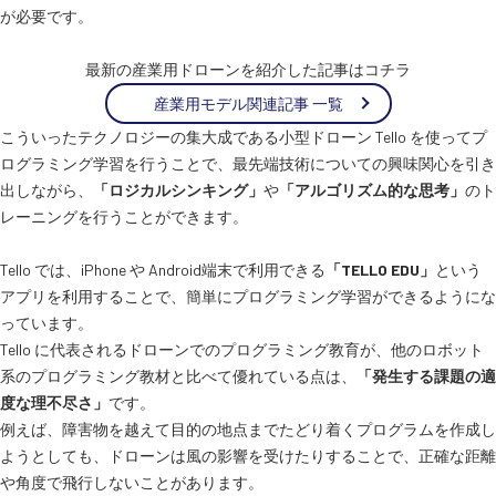
が必要です。
最新の産業用ドローンを紹介した記事はコチラ
産業用モデル関連記事 一覧
こういったテクノロジーの集大成である小型ドローン Tello を使ってプ
ログラミング学習を行うことで、最先端技術についての興味関心を引き
出しながら、
「ロジカルシンキング」
や
「アルゴリズム的な思考」
のト
レーニングを行うことができます。
Tello では、iPhone や Android端末で利用できる
「TELLO EDU」
という
アプリを利用することで、簡単にプログラミング学習ができるようにな
っています。
Tello に代表されるドローンでのプログラミング教育が、他のロボット
系のプログラミング教材と比べて優れている点は、
「発生する課題の適
度な理不尽さ」
です。
例えば、障害物を越えて目的の地点までたどり着くプログラムを作成し
ようとしても、ドローンは風の影響を受けたりすることで、正確な距離
や角度で飛行しないことがあります。