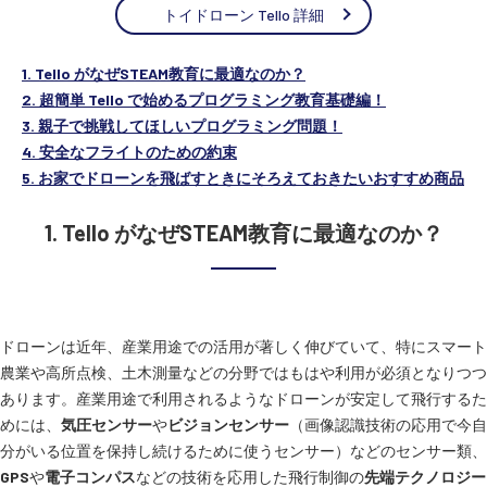
トイドローン Tello 詳細
1. Tello がなぜSTEAM教育に最適なのか？
2. 超簡単 Tello で始めるプログラミング教育基礎編！
3. 親子で挑戦してほしいプログラミング問題！
4. 安全なフライトのための約束
5. お家でドローンを飛ばすときにそろえておきたいおすすめ商品
1. Tello がなぜSTEAM教育に最適なのか？
ドローンは近年、産業用途での活用が著しく伸びていて、特にスマート
農業や高所点検、土木測量などの分野ではもはや利用が必須となりつつ
あります。産業用途で利用されるようなドローンが安定して飛行するた
めには、
気圧センサー
や
ビジョンセンサー
（画像認識技術の応用で今自
分がいる位置を保持し続けるために使うセンサー）などのセンサー類、
GPS
や
電子コンパス
などの技術を応用した飛行制御の
先端テクノロジー