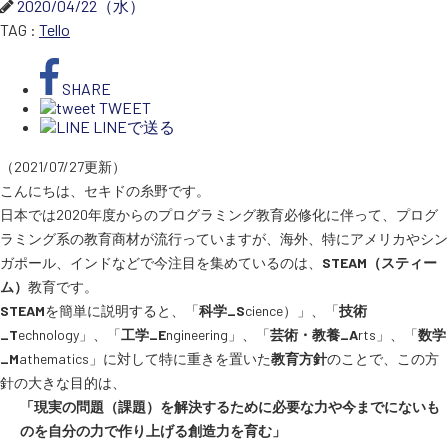
2020/04/22（水）
TAG :
Tello
SEKIDO
SHARE
コーポレートサイト
TWEET
LINEで送る
（2021/07/27更新）
SEKIDO 会社概要
こんにちは、セキドの糸野です。
日本では2020年度からのプログラミング教育必修化に伴って、プログ
ラミング系の教育商材が流行っていますが、海外、特にアメリカやシン
ガポール、インドなどで今注目を集めているのは、
STEAM（スティー
ム）
教育です。
STEAM
を簡単に説明すると、「
科学_S
cience）」、「
技術
_T
echnology」、「
工学_E
ngineering」、「
芸術・教養_A
rts」、「
数学
_M
athematics」に対して特に重きを置いた
教育方針
のことで、この方
針の大きな目的は、
「現実の問題（課題）を解決するために必要な力や今までにないも
のを自分の力で作り上げる創造力を育む」