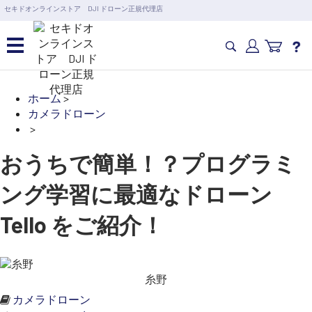
営業日の15時まで即日出荷
セキドオンラインストア DJI ドローン正規代理店
6,000円以上のご購入で送料無料！ポイント1%還元 >>
カメラドローン・生活家電
ホーム
>
カテゴリ一覧を開く
カメラドローン
カメラ・スタビライザー
>
業務用ドローン・業務
関連製品
おうちで簡単！？プログラミ
水中ドローン(ROV)・水中スクーター
RC・ロボット部品
ング学習に最適なドローン
講習会･国家資格･WEBセミナー
Tello をご紹介！
スペシャルコンテンツ
定期配信!
サポート・Q&A / 法人・学生のお客様
糸野
カメラドローン
取扱店舗一覧