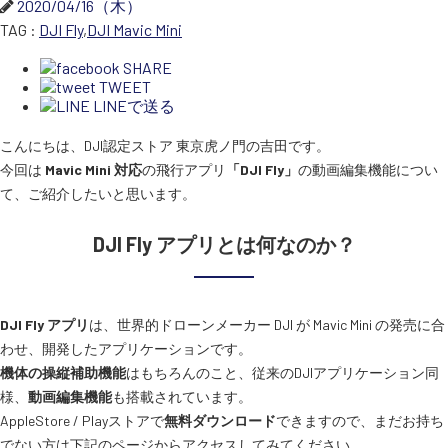
2020/04/16（木）
TAG :
DJI Fly
,
DJI Mavic Mini
スペシャルコンテンツ
定期配信!
SHARE
TWEET
LINEで送る
サポート・Q&A / 法人・学生のお客様
こんにちは、DJI認定ストア 東京虎ノ門の吉田です。
今回は
Mavic Mini 対応
の飛行アプリ
「DJI Fly」
の動画編集機能につい
て、ご紹介したいと思います。
取扱店舗一覧
DJI Fly アプリとは何なのか？
SEKIDO
コーポレートサイト
DJI Fly アプリ
は、世界的ドローンメーカー DJI が Mavic Mini の発売に合
わせ、開発したアプリケーションです。
機体の操縦補助機能
はもちろんのこと、従来のDJIアプリケーション同
SEKIDO 会社概要
様、
動画編集機能
も搭載されています。
AppleStore / Playストアで
無料ダウンロード
できますので、まだお持ち
でない方は下記のページからアクセスしてみてください。