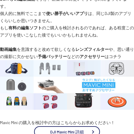
す。
個人的に無料でここまで
使い勝手がいいアプリ
は、同じDJI製のアプリ
くらいしか思いつきません。
もし
有料の編集ソフト
のご購入を検討されるのであれば、ある程度この
アプリを使いこなした後でもいいかもしれませんね。
動画編集
を意識すると改めて欲しくなる
レンズフィルター
や、思い通り
の撮影に欠かせない
予備バッテリー
などの
アクセサリー
はコチラ
Mavic Mini の購入を検討中の方はこちらからお求めください！
DJI Mavic Mini 詳細