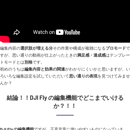
編集内容の
選択肢が増える分
その作業や構成が複雑になる
プロモード
で
すが、思い通りの動画が仕上がったときの
満足感・達成感
はテンプレー
トモードとは
別格
です。
初めのうちは
編集内容と効果の関連
がわかりにくいかと思いますが、い
ろいろな編集設定を試していただいて
思い通りの表現
を見つけてみませ
んか？
結論！！DJI Fly の編集機能でどこまでいける
か？！！
DJI Fly の編集機能
ですが、正直非常に使いやすいものになっていま