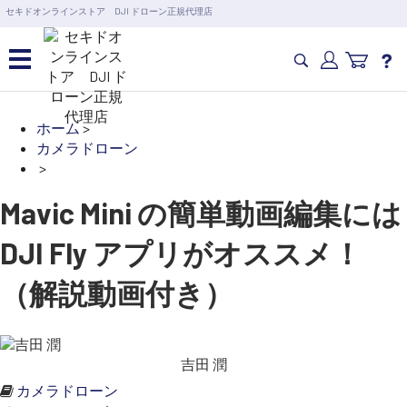
営業日の15時まで即日出荷
セキドオンラインストア DJI ドローン正規代理店
6,000円以上のご購入で送料無料！ポイント1%還元 >>
カメラドローン・生活家電
ホーム
>
カメラドローン
>
カメラ・スタビライザー
Mavic Mini の簡単動画編集には
業務用ドローン・業務関連
製品
DJI Fly アプリがオススメ！
（解説動画付き）
水中ドローン(ROV)・水中スクーター
RC・ロボット部品
吉田 潤
カメラドローン
講習会･国家資格･WEBセミナー