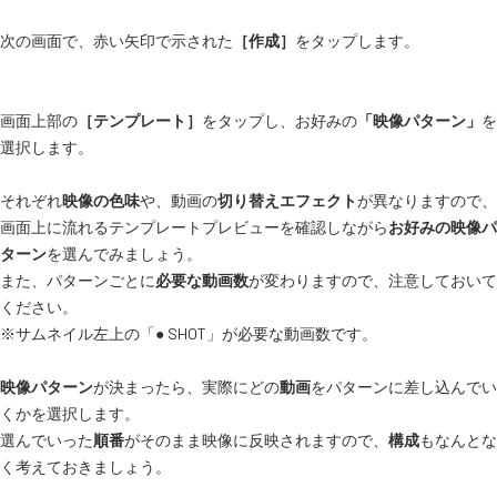
次の画面で、赤い矢印で示された
［作成］
をタップします。
画面上部の
［テンプレート］
をタップし、お好みの
「映像パターン」
を
選択します。
それぞれ
映像の色味
や、動画の
切り替えエフェクト
が異なりますので、
画面上に流れるテンプレートプレビューを確認しながら
お好みの映像パ
ターン
を選んでみましょう。
また、パターンごとに
必要な動画数
が変わりますので、注意しておいて
ください。
※サムネイル左上の「● SHOT」が必要な動画数です。
映像パターン
が決まったら、実際にどの
動画
をパターンに差し込んでい
くかを選択します。
選んでいった
順番
がそのまま映像に反映されますので、
構成
もなんとな
く考えておきましょう。