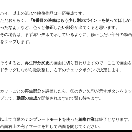
ハイ、以上の流れで映像作品は一応完成です。
ただおそらく、
「5番目の映像はもう少し別のポイントを使ってほしか
ったなぁ」
など、色々と
修正したい部分
が出てくると思います。
その場合は、まず赤い矢印で示しているように、修正したい部分の動画
をタップします。
そうすると、
再生部分変更
の画面に切り替わりますので、ここで画面を
ドラッグしながら微調整し、右下のチェックボタンで決定します。
カットごとの
再生部分
を調整したら、①の赤い矢印が示すボタンをタッ
プして、
動画の生成
が開始されますので暫し待ちます。
以上で自動の
テンプレートモード
を使った
編集作業
は終了となります。
画面右上の完了マークを押して画面を閉じてください。