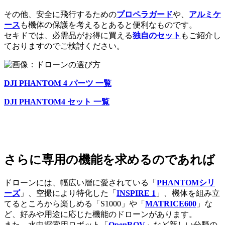
その他、安全に飛行するための
プロペラガード
や、
アルミケ
ース
も機体の保護を考えるとあると便利なものです。
セキドでは、必需品がお得に買える
独自のセット
もご紹介し
ておりますのでご検討ください。
DJI PHANTOM 4 パーツ 一覧
DJI PHANTOM4 セット 一覧
さらに専用の機能を求めるのであれば
ドローンには、幅広い層に愛されている「
PHANTOMシリ
ーズ
」、空撮により特化した「
INSPIRE 1
」、機体を組み立
てるところから楽しめる「S1000」や「
MATRICE600
」な
ど、好みや用途に応じた機能のドローンがあります。
また、水中探索用ロボット「
OpenROV
」など新しい分野の