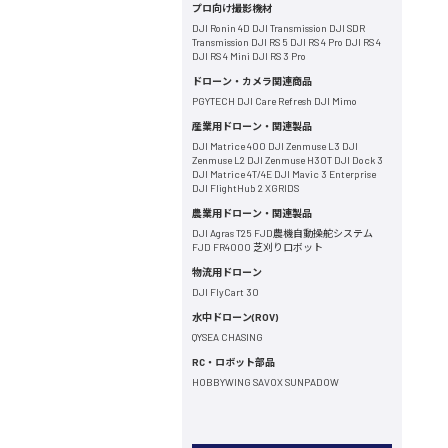
プロ向け撮影機材
DJI Ronin 4D
DJI Transmission
DJI SDR
Transmission
DJI RS 5
DJI RS 4 Pro
DJI RS 4
DJI RS 4 Mini
DJI RS 3 Pro
ドローン・カメラ関連商品
PGYTECH
DJI Care Refresh
DJI Mimo
産業用ドローン・関連製品
DJI Matrice 400
DJI Zenmuse L3
DJI
Zenmuse L2
DJI Zenmuse H30T
DJI Dock 3
DJI Matrice 4T/4E
DJI Mavic 3 Enterprise
DJI FlightHub 2
XGRIDS
農業用ドローン・関連製品
DJI Agras T25
FJD農機自動操舵システム
FJD FR4000 芝刈りロボット
物流用ドローン
DJI FlyCart 30
水中ドローン(ROV)
QYSEA
CHASING
RC・ロボット部品
HOBBYWING
SAVOX
SUNPADOW