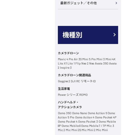
最新ガジェット／その他
機種別
カメラドローン
Mavic 4 Pro
Air 3S
Mini 5 Pro
Mini 3
Mini 4K
Lito X1
Lito 1
Flip
Neo 2
Neo
Avata 360
Avata
2
Inspire 3
カメラドローン関連用品
Goggles 2
DJI RC
リモートID
生活家電
Power シリーズ
ROMO
ハンドヘルド・
アクションカメラ
Osmo 360
Osmo Nano
Osmo Action 6
Osmo
Action 5 Pro
Osmo Action 4
Osmo Pocket 4P
Osmo Pocket 4
Osmo Pocket 3
Osmo Mobile
8P
Osmo Mobile 8
Osmo Mobile 7 / 7P
Mic 3
Mic 2
Mic Mini 2S
Mic Mini 2
Mic Mini