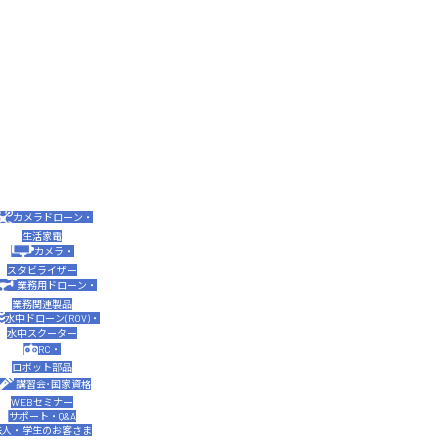
カメラドローン・
生活家電
カメラ・
スタビライザー
業務用ドローン・
業務関連製品
水中ドローン(ROV)・
水中スクーター
RC・
ロボット部品
講習会･国家資格
WEBセミナー
サポート・Q&A
法人・学生のお客さま