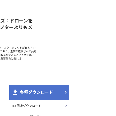
シリーズ：ドローンを
プターよりもメ
ターよりもメリットがある？」 “
っており、近隣の農家さんと共同
薬散布ができるという話を耳に
薬散布は飛 […]
各種ダウンロード
DJI関連ダウンロード