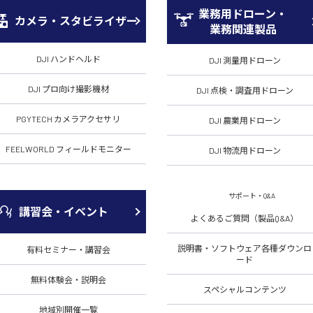
業務用ドローン・
カメラ・スタビライザー
業務関連製品
DJI ハンドヘルド
DJI 測量用ドローン
DJI プロ向け撮影機材
DJI 点検・調査用ドローン
PGYTECH カメラアクセサリ
DJI 農業用ドローン
FEELWORLD フィールドモニター
DJI 物流用ドローン
サポート・Q&A
講習会・イベント
よくあるご質問（製品Q&A）
説明書・ソフトウェア各種ダウンロ
有料セミナー・講習会
ード
無料体験会・説明会
スペシャルコンテンツ
地域別開催一覧