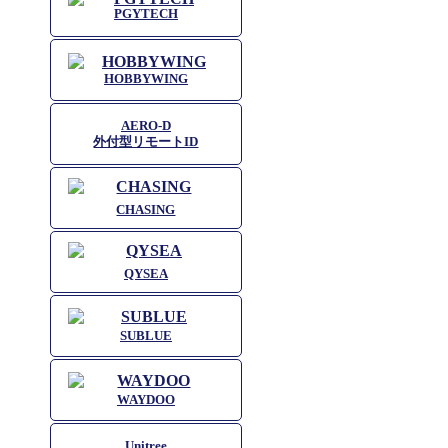
PGYTECH
HOBBYWING
AERO-D
外付型リモートID
CHASING
QYSEA
SUBLUE
WAYDOO
Unitree