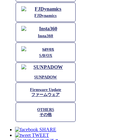
FJDynamics
Insta360
SAVOX
SUNPADOW
Firmware Update
ファームウェア
OTHERS
その他
SHARE
TWEET