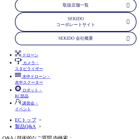
取扱店舗一覧
SEKIDO
コーポレートサイト
SEKIDO 会社概要
ドローン
カメラ・
スタビライザー
水中ドローン・
水中スクーター
ロボット・
RC部品
講習会・
イベント
ECトップ
>
製品Q&A
>
Q&A / 技術的なご質問 内検索：