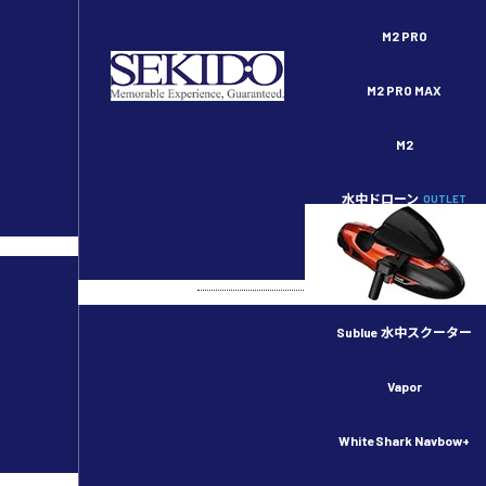
セキドオンラインストア DJI ドローン正規代理店
M2 PRO
M2 PRO MAX
M2
水中ドローン
OUTLET
ECトップ
>
製品Q&A
>
Q&A / 技術的な
DJI スマート送信機
Sublue 水中スクーター
Vapor
2021.01.06
DJI スマート送信機
［DJI スマート送信機］フリーズした際の
WhiteShark Navbow+
2020.11.12
DJI スマート送信機
DJI スマート送信機 DJI Flyアプリ