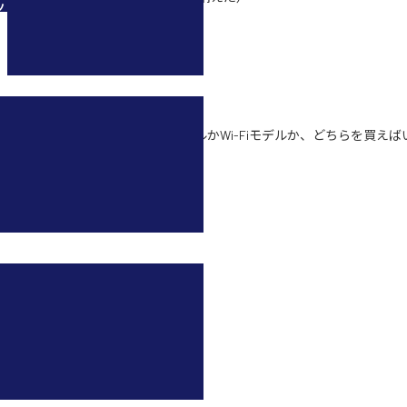
ツ
の追加方法
らせ（2020.09.22）
ォンやタブレット）はセルラーモデルかWi-Fiモデルか、どちらを買えば