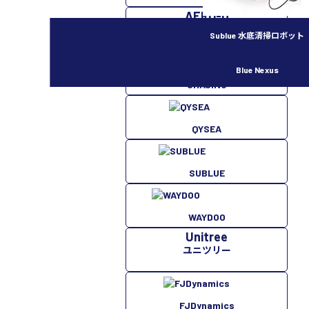
AERO-D
外付型リモートID
Sublue 水底清掃ロボット
Blue Nexus
CHASING
QYSEA
SUBLUE
WAYDOO
Unitree
ユニツリー
FJDynamics