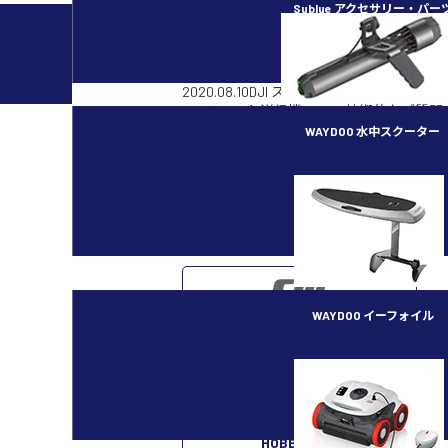
Sublue アクセサリー・パー
2020.09.24
DJI スマート送信機
DJIスマート送信機 新しく利用する機体
2020.09.23
DJI スマート送信機
DJIスマート送信機 ファームウェア更新のお知
2020.08.10
DJI スマート送信機
DJI スマート送信機 Q&A / 技術的なご質問
2016.12.21
DJI スマート送信機
WAYDOO 水中スクーター
DJIドローンに接続する端末（スマートフ
いでしょうか
subnado
« 前ページへ
DJI
WAYDOO イーフォイル
FLYER ONE PLUS
PGYTECH
HOBBYWING