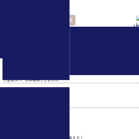
検索
LO
水中ドローン(ROV)・
水中スクーター
ご質問 内検索：
※全角スペースは使用できません
解決方法
の表示が変わった（フライトテレメトリーが消えた）