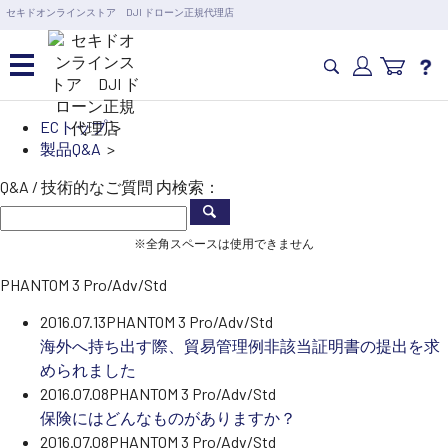
営業日の15時まで即日出荷
セキドオンラインストア DJI ドローン正規代理店
6,000円以上のご購入で送料無料！ポイント1%還元 >>
カメラドローン・生活家電
ECトップ
>
カテゴリ一覧を開く
製品Q&A
>
カメラ・スタビライザー
Q&A / 技術的なご質問 内検索：
業務用ドローン・業務
関連製品
水中ドローン(ROV)・水中スクーター
※全角スペースは使用できません
RC・ロボット部品
PHANTOM 3 Pro/Adv/Std
講習会･国家資格･WEBセミナー
スペシャルコンテンツ
定期配信!
2016.07.13
PHANTOM 3 Pro/Adv/Std
海外へ持ち出す際、貿易管理例非該当証明書の提出を求
サポート・Q&A / 法人・学生のお客様
められました
2016.07.08
PHANTOM 3 Pro/Adv/Std
保険にはどんなものがありますか？
取扱店舗一覧
2016.07.08
PHANTOM 3 Pro/Adv/Std