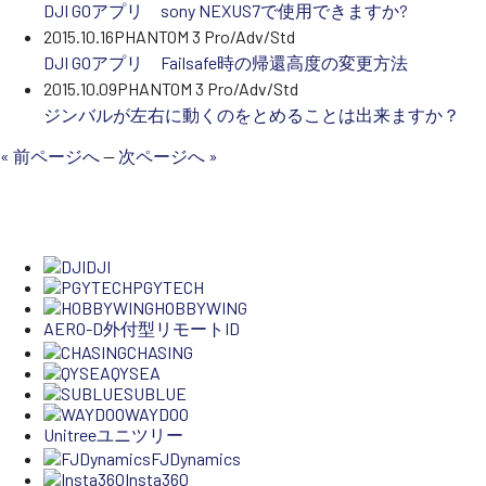
DJI GOアプリ sony NEXUS7で使用できますか?
2015.10.16
PHANTOM 3 Pro/Adv/Std
DJI GOアプリ Failsafe時の帰還高度の変更方法
2015.10.09
PHANTOM 3 Pro/Adv/Std
ジンバルが左右に動くのをとめることは出来ますか？
« 前ページへ
—
次ページへ »
DJI
PGYTECH
HOBBYWING
AERO-D
外付型リモートID
CHASING
QYSEA
SUBLUE
WAYDOO
Unitree
ユニツリー
FJDynamics
Insta360