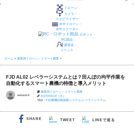
ドローン
カメラ・
スタビライザー
水中ドローン・
水中スクーター
ロボット・
RC部品
講習会・
イベント
ホーム
>
農業用ドローン／スマート農業
>
FJD AL02 レベラーシステムとは？田んぼの均平作業を
自動化するスマート農機の特徴と導入メリット
農業用ドローン／スマート農業
watarai.k
2025/09/16（火）
TAG :
FJD農機自動操舵システム
,
レベラーシステム
SHARE
LINEで送る
TWEET