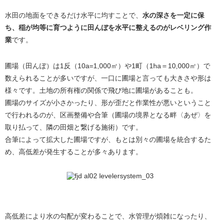
水田の地面をできるだけ水平に均すことで、
水の深さを一定に保
ち、稲が均等に育つように田んぼを水平に整えるのがレベリング作
業
です。
圃場（田んぼ）は1反（10a=1,000㎡）や1町（1ha＝10,000㎡）で
数えられることが多いですが、一口に圃場と言っても大きさや形は
様々です。土地の所有権の関係で飛び地に圃場があることも。
圃場のサイズが小さかったり、形が歪だと作業性が悪いということ
で行われるのが、区画整備や合筆（圃場の境界となる畔〈あぜ〉を
取り払って、隣の田畑と繋げる施術）です。
合筆によって拡大した圃場ですが、もとは別々の圃場を統合するた
め、高低差が発生することが多々あります。
高低差により水の勾配が変わることで、水管理が煩雑になったり、