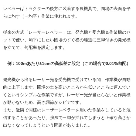
レベラーはトラクターの後方に装着する農機具で、圃場の表面を平
らに均す（＝均平）作業に使われます。
従来の方式「レーザーレベラー」は、発光機と受光機＆作業機のセ
ットで使い、均平にしたい圃場のすぐ横の畦道に三脚付きの発光機
を立てて、勾配率を設定します。
例：100mあたり±1cmの高低差に設定（この場合で0.01%勾配）
発光機から出るレーザー光を受光機で受けている間、作業機が自動
的に上下します。圃場の土を高いところから低いところに運んでい
くというシンプルな作業ですが、レーザー光が当たらないと作業機
が動かないため、高さ調節がシビアです。
また、近隣で同様のレーザーレベラーを用いた作業をしていると混
信することがあったり、強風で三脚が揺れてしまうと正確な高さが
出なくなってしまうという問題がありました。