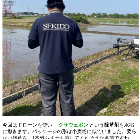
今回はドローンを使い、
クサウェポン
という
除草剤
を水稲
に撒きます。パッケージの形は小麦粉に似ていました。要ら
ない雑草を、1本残らずせん滅してくれそうな名前ですね。