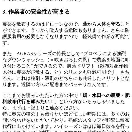
3. 作業者の安全性が高まる
農薬を散布するのはドローンなので、
薬から人体を守る
こと
ができます。うっかり吸入する危険もありません。さらに防
護服着用の必要もなくなりますので、軽装備で作業が可能で
す。
また、AGRASシリーズの特長として “プロペラによる強烈
なダウンウォッシュ（＝吹きおろしの風）で農薬を地面に叩
き付けること” ができるので、農薬ドリフト（散布対象作物
以外に農薬が飛散すること）のリスクも軽減可能です。もち
ろん、これは粒剤・液剤のどちらにも共通したメリットとな
ります。近隣の方への配慮までバッチリなんです。
ここまでお読みいただいた方の中で
「畑・水田への農薬・肥
料散布代行を頼みたい！」
という方がいらっしゃいました
ら、まずは下記よりご連絡ください。
特に春先の猫の手も借りたいほど忙しい時期には、多くのお
問い合わせをいただいており、熟練のスタッフが頻繁に散布
代行に出かけています。ハイシーズンはほぼ毎日散布を行っ