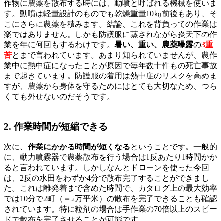
作物に農薬を散布する時には、動噴と呼ばれる機械を使いま
す。動噴は軽量設計のものでも乾燥重量10㎏前後もあり、そ
こにさらに農薬を積みます。結論、これを背負っての作業は
楽ではありません。しかも防護服に蒸されながら炎天下の作
業を年に何回もするわけです。
暑い、重い、農薬曝露
の
3重
苦
とまで言われています。あまり知られていませんが、農作
業中に熱中症になったことが原因で毎年数十件もの死亡事故
まで起きています。防護服の着用は熱中症のリスクを高めま
すが、農薬から身体を守るためにはとても大切なため、つら
くても外せないのだそうです。
2. 作業時間が短縮できる
次に、
作業にかかる時間が短くなる
ということです。一般的
に、動力噴霧器で農薬散布を行う場合は1反あたり1時間かか
ると言われています。しかしなんとドローンを使った今回
は、2反の水田をわずか4分で散布完了することができまし
た。これは離発着まで含めた時間で、カタログ上の最大効率
では10分で2町（＝2万平米）の散布を完了できることも確認
されています。特に粒剤の場合は手作業の70倍以上のスピー
ドで散布を完了させることが可能です。