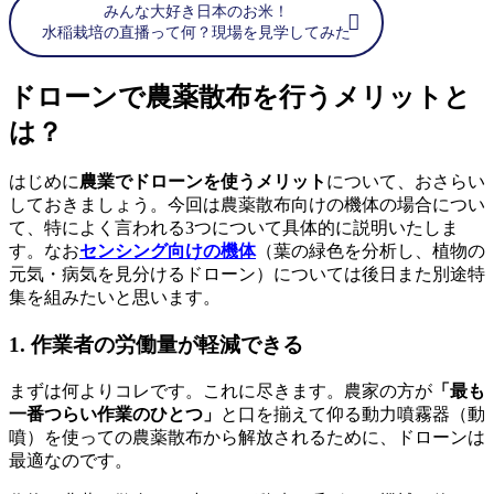
みんな大好き日本のお米！
水稲栽培の直播って何？現場を見学してみた
ドローンで農薬散布を行うメリットと
は？
はじめに
農業でドローンを使うメリット
について、おさらい
しておきましょう。今回は農薬散布向けの機体の場合につい
て、特によく言われる3つについて具体的に説明いたしま
す。なお
センシング向けの機体
（葉の緑色を分析し、植物の
元気・病気を見分けるドローン）については後日また別途特
集を組みたいと思います。
1. 作業者の労働量が軽減できる
まずは何よりコレです。これに尽きます。農家の方が
「最も
一番つらい作業のひとつ」
と口を揃えて仰る動力噴霧器（動
噴）を使っての農薬散布から解放されるために、ドローンは
最適なのです。