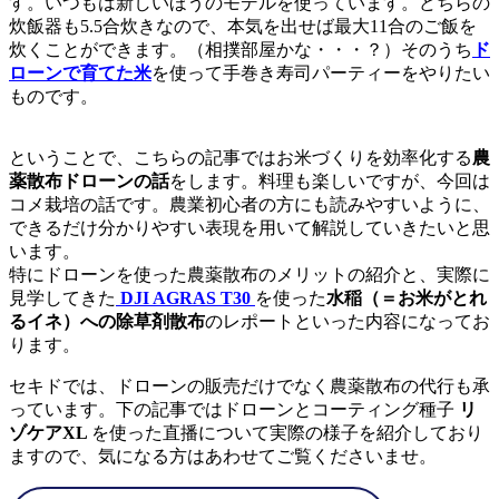
す。いつもは新しいほうのモデルを使っています。どちらの
炊飯器も5.5合炊きなので、本気を出せば最大11合のご飯を
炊くことができます。（相撲部屋かな・・・？）そのうち
ド
ローンで育てた米
を使って手巻き寿司パーティーをやりたい
ものです。
ということで、こちらの記事ではお米づくりを効率化する
農
薬散布ドローンの話
をします。料理も楽しいですが、今回は
コメ栽培の話です。農業初心者の方にも読みやすいように、
できるだけ分かりやすい表現を用いて解説していきたいと思
います。
特にドローンを使った農薬散布のメリットの紹介と、実際に
見学してきた
DJI AGRAS T30
を使った
水稲（＝お米がとれ
るイネ）への除草剤散布
のレポートといった内容になってお
ります。
セキドでは、ドローンの販売だけでなく農薬散布の代行も承
っています。下の記事ではドローンとコーティング種子
リ
ゾケアXL
を使った直播について実際の様子を紹介しており
ますので、気になる方はあわせてご覧くださいませ。