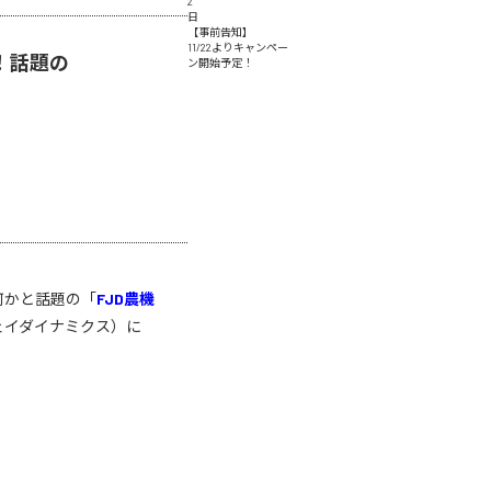
2
日
【事前告知】
11/22よりキャンペー
！話題の
ン開始予定！
何かと話題の「
FJD農機
ジェイダイナミクス）に