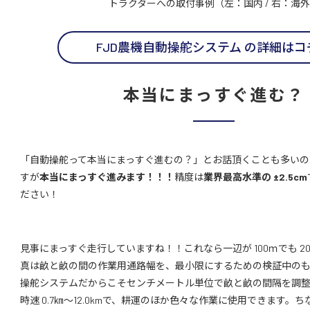
トラクターへの取付事例（左：国内 / 右：海
FJD農機自動操舵システム の詳細はコ
本当にまっすぐ進む？
「自動操舵って本当にまっすぐ進むの？」とお話頂くことも多いの
すが
本当にまっすぐ進みます！！！
精度は
業界最高水準の ±2.5cm
ださい！
見事にまっすぐ走行していますね！！これなら一辺が 100ｍでも 2
真は畝と畝の間の作業用通路幅を、最小限にするための検証中の
操舵システムだからこそセンチメートル単位で畝と畝の間隔を調
時速 0.7㎞〜12.0kmで、耕運のほか色々な作業に使用できます。ち