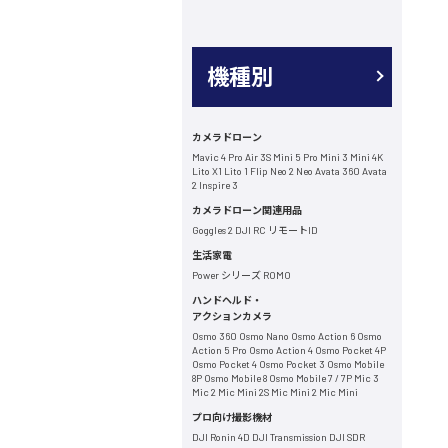
機種別
カメラドローン
Mavic 4 Pro
Air 3S
Mini 5 Pro
Mini 3
Mini 4K
Lito X1
Lito 1
Flip
Neo 2
Neo
Avata 360
Avata
2
Inspire 3
カメラドローン関連用品
Goggles 2
DJI RC
リモートID
生活家電
Power シリーズ
ROMO
ハンドヘルド・
アクションカメラ
Osmo 360
Osmo Nano
Osmo Action 6
Osmo
Action 5 Pro
Osmo Action 4
Osmo Pocket 4P
Osmo Pocket 4
Osmo Pocket 3
Osmo Mobile
8P
Osmo Mobile 8
Osmo Mobile 7 / 7P
Mic 3
Mic 2
Mic Mini 2S
Mic Mini 2
Mic Mini
プロ向け撮影機材
DJI Ronin 4D
DJI Transmission
DJI SDR