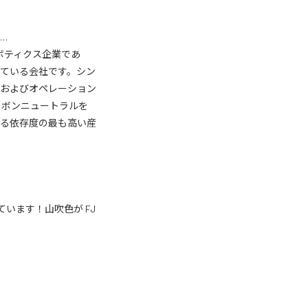
…
ロボティクス企業であ
ている会社です。シン
発およびオペレーション
ーボンニュートラルを
する依存度の最も高い産
います！山吹色が FJ