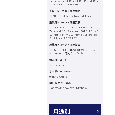
Transmission
DJI RS 5
DJI RS 4 Pro
DJI RS 4
DJI RS 4 Mini
DJI RS 3 Pro
ドローン・カメラ関連商品
PGYTECH
DJI Care Refresh
DJI Mimo
産業用ドローン・関連製品
DJI Matrice 400
DJI Zenmuse L3
DJI
Zenmuse L2
DJI Zenmuse H30T
DJI Dock 3
DJI Matrice 4T/4E
DJI Mavic 3 Enterprise
DJI FlightHub 2
XGRIDS
農業用ドローン・関連製品
DJI Agras T25
FJD農機自動操舵システム
FJD FR4000 芝刈りロボット
物流用ドローン
DJI FlyCart 30
水中ドローン(ROV)
QYSEA
CHASING
RC・ロボット部品
HOBBYWING
SAVOX
SUNPADOW
用途別