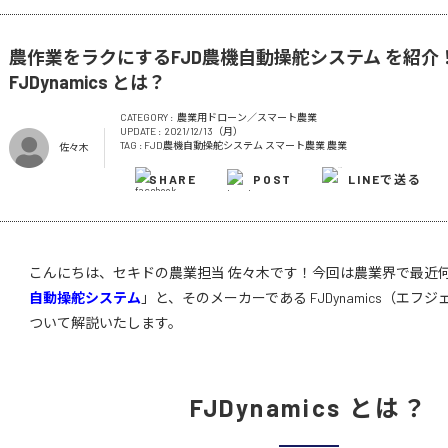
農作業をラクにするFJD農機自動操舵システム を紹介
FJDynamics とは？
CATEGORY :
農業用ドローン／スマート農業
UPDATE :
2021/12/13（月）
TAG :
FJD農機自動操舵システム
スマート農業
農業
佐々木
SHARE
POST
LINEで送る
こんにちは、セキドの農業担当 佐々木です！今回は農業界で最近
自動操舵システム
」と、そのメーカーである FJDynamics（エフ
ついて解説いたします。
FJDynamics とは？