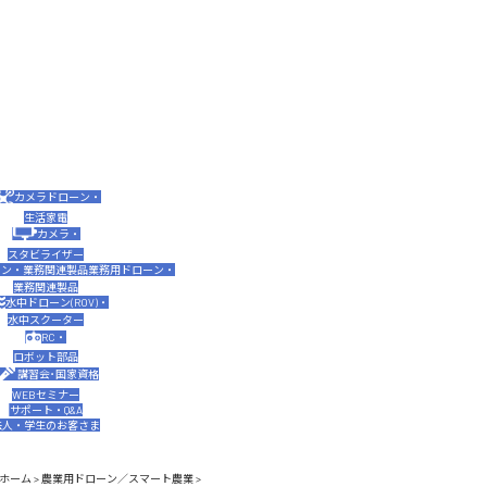
カメラドローン・
生活家電
カメラ・
スタビライザー
業務用ドローン・
業務関連製品
水中ドローン(ROV)・
水中スクーター
RC・
ロボット部品
講習会･国家資格
WEBセミナー
サポート・Q&A
法人・学生のお客さま
ホーム
>
農業用ドローン／スマート農業
>