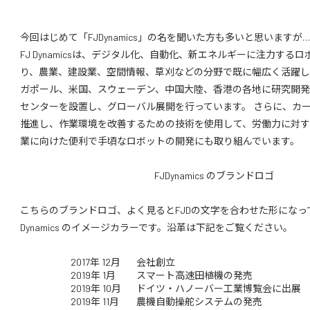
今回はじめて「FJDynamics」の名を聞いた方も多いと思いますが…
FJ Dynamicsは、デジタル化、自動化、新エネルギーに注力する
り、農業、建設業、空間情報、草刈などの分野で既に幅広く活躍し
ガポール、米国、スウェーデン、中国大陸、香港の各地に研究開
センターを設置し、グローバル展開を行っています。 さらに、カ
推進し、作業環境を改善するための技術を使用して、労働力に対
業に向けた便利で手頃なロボットの開発にも取り組んでいます。
FJDynamics のブランドロゴ
こちらのブランドロゴ、よく見るとFJDの文字を合わせた形になって
Dynamics のイメージカラーです。沿革は下記をご覧ください。
2017年 12月
会社創立
2019年 1月
スマート高速田植機の発売
2019年 10月
ドイツ・ハノーバー工業博覧会に出展
2019年 11月
農機自動操舵システムの発売