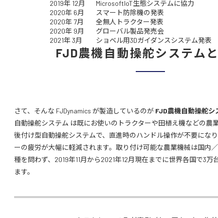
2019年 12月
MicrosoftIoT生態システムに協力
2020年 6月
スマート防除機の発表
2020年 7月
全無人トラクター発表
2020年 9月
グローバル製品発売会
2021年 3月
ショベル用3Dガイダンスシステム発表
FJD農機自動操舵システム
さて、そんな FJDynamics が製造しているのが
FJD農機自動操舵シ
自動操舵システム は既にお使いのトラクターや田植え機などの農
後付け型自動操舵システムで、直進時のハンドル操作が不要になり
ーの疲労が大幅に軽減されます。取り付け可能な農業機械は国内
種を問わず、2019年11月から2021年12月現在までに世界各国で3
ます。