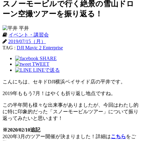
スノーモービルで行く絶景の雪山ドロ
ーン空撮ツアーを振り返る！
平井
イベント・講習会
2019/07/15（月）
TAG :
DJI Mavic 2 Enterprise
SHARE
TWEET
LINEで送る
こんにちは、セキドDJI横浜ベイサイド店の平井です。
2019年ももう7月！はやくも折り返し地点ですね。
この半年間も様々な出来事がありましたが、今回はわたし的
に特に印象的だった「スノーモービルツアー」について振り
返ってみたいと思います！
※2020/02/10追記
2020年3月のツアー開催が決まりました！詳細は
こちら
をご