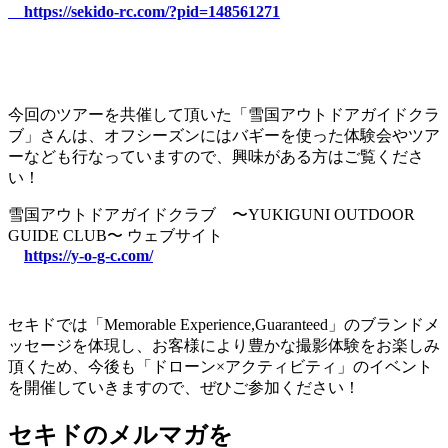
https://sekido-rc.com/?pid=148561271
今回のツアーを共催して頂いた「雪国アウトドアガイドクラ
ブ」さんは、オフシーズンにはバギーを使った体験会やツア
ーなども行なっていますので、興味がある方はご覧くださ
い！
雪国アウトドアガイドクラブ 〜YUKIGUNI OUTDOOR
GUIDE CLUB〜 ウェブサイト
https://y-o-g-c.com/
セキドでは「Memorable Experience,Guaranteed」のブランドメ
ッセージを体現し、お客様により豊かな撮影体験をお楽しみ
頂くため、今後も「ドローン×アクティビティ」のイベント
を開催していきますので、ぜひご参加ください！
セキドのメルマガを