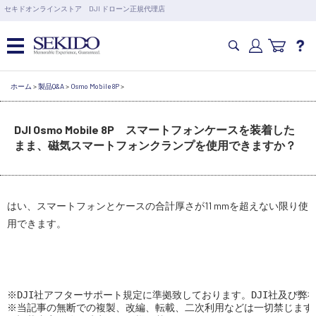
営業日の15時まで即日出荷
セキドオンラインストア DJI ドローン正規代理店
6,000円以上のご購入で送料無料！ポイント1%還元 >>
ホーム
カメラドローン・生活家電
>
製品Q&A
>
Osmo Mobile 8P
>
カテゴリ一覧を開く
カメラ・スタビライザー
DJI Osmo Mobile 8P スマートフォンケースを装着した
業務用ドローン・業務関連製品
まま、磁気スマートフォンクランプを使用できますか？
水中ドローン(ROV)・水中スクーター
RC・ロボット部品
講習会･国家資格･WEBセミナー
はい、スマートフォンとケースの合計厚さが11 mmを超えない限り使
スペシャルコンテンツ
定期配信!
用できます。
サポート・Q&A / 法人・学生のお客様
※DJI社アフターサポート規定に準拠致しております。DJI社及び弊
取扱店舗一覧
※当記事の無断での複製、改編、転載、二次利用などは一切禁じます。