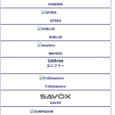
CHASING
QYSEA
SUBLUE
WAYDOO
Unitree
ユニツリー
FJDynamics
SAVOX