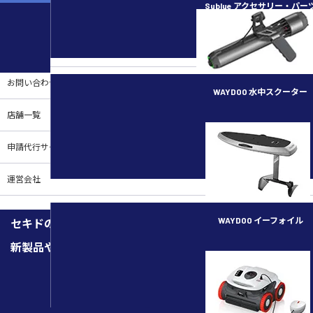
Sublue アクセサリー・パー
ご案内
お買い物ガイド
お問い合わせ
WAYDOO 水中スクーター
店舗一覧
subnado
申請代行サービス
運営会社
WAYDOO イーフォイル
セキドのメルマガを購読しませんか
新製品や機能紹介、キャンペーン、イベントなどの最新情報
FLYER ONE PLUS
メルマガ登録はこちらから