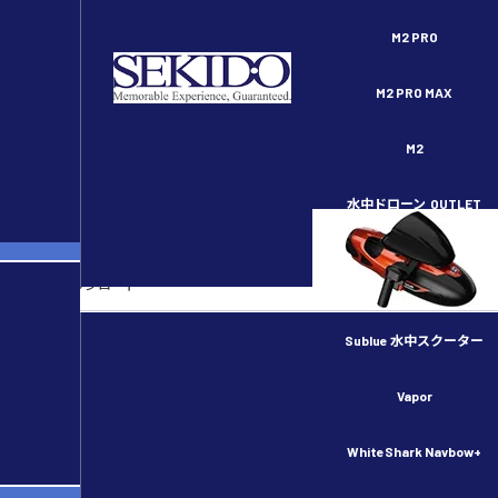
セキドオンラインストア DJI ドローン正規代理店
M2 PRO
M2 PRO MAX
M2
水中ドローン
OUTLET
各種ダウンロード
DJI関連ダウンロード
HOBBYWING関連ダウンロード
Sublue 水中スクーター
その他商品関連
Vapor
商品カタログ・会社案内
WhiteShark Navbow+