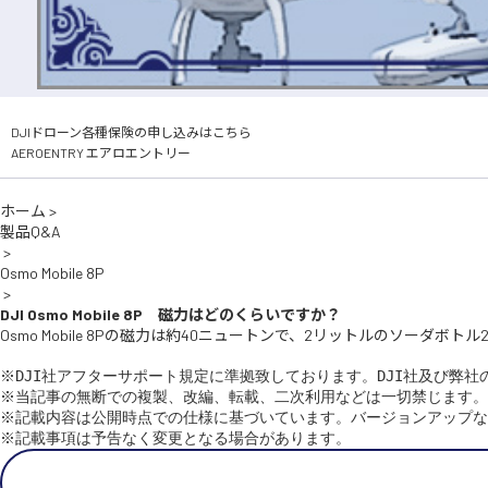
DJIドローン各種保険の申し込みはこちら
AEROENTRY エアロエントリー
ホーム
>
製品Q&A
>
Osmo Mobile 8P
>
DJI Osmo Mobile 8P 磁力はどのくらいですか？
Osmo Mobile 8Pの磁力は約40ニュートンで、2リットルのソ
※DJI社アフターサポート規定に準拠致しております。DJI社及び弊社
※当記事の無断での複製、改編、転載、二次利用などは一切禁じます。

※記載内容は公開時点での仕様に基づいています。バージョンアップな
※記載事項は予告なく変更となる場合があります。