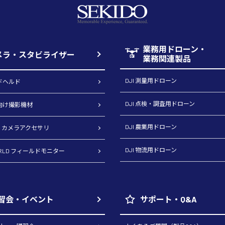
業務用ドローン・
メラ・スタビライザー
業務関連製品
DJI 測量用ドローン
ンドヘルド
DJI 点検・調査用ドローン
ロ向け撮影機材
DJI 農業用ドローン
CH カメラアクセサリ
DJI 物流用ドローン
ORLD フィールドモニター
習会・イベント
サポート・Q&A