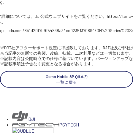
g。
スペシャルコンテンツ
*詳細については、DJI公式ウェブサイトをご覧ください。https://terra-
定期配信!
1-
g.djicdn.com/851d20f7b9f64838a34cd02351370894/OM%20Series%2
サポート・Q&A / 法人・学生のお客様
※DJI社アフターサポート規定に準拠致しております。DJI社及び弊社
※当記事の無断での複製、改編、転載、二次利用などは一切禁じます。

取扱店舗一覧
※記載内容は公開時点での仕様に基づいています。バージョンアップな
※記載事項は予告なく変更となる場合があります。
Osmo Mobile 8P Q&Aの
SEKIDO
一覧に戻る
コーポレートサイト
SEKIDO 会社概要
DJI
PGYTECH