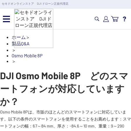
営業日の15時まで即日出荷
セキドオンラインストア DJI ドローン正規代理店
6,000円以上のご購入で送料無料！ポイント1%還元 >>
カメラドローン・生活家電
ホーム
>
製品Q&A
>
カメラ・スタビライザー
Osmo Mobile 8P
>
業務用ドローン・業務関連
DJI Osmo Mobile 8P どのスマ
製品
ートフォンが対応しています
水中ドローン(ROV)・水中スクーター
か？
Osmo Mobile 8Pは、市販のほとんどのスマートフォンに対応していま
RC・ロボット部品
す。以下の条件のスマートフォンを使用することをお薦めします：スマ
ートフォンの幅：67～84 mm、厚さ：-84.6～10 mm、重量：9～290
講習会･国家資格･WEBセミナー