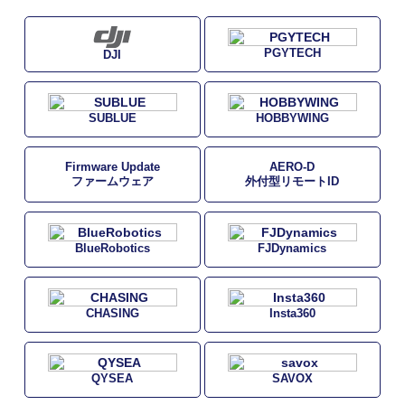
PGYTECH
DJI
SUBLUE
HOBBYWING
Firmware Update
AERO-D
ファームウェア
外付型リモートID
BlueRobotics
FJDynamics
CHASING
Insta360
QYSEA
SAVOX