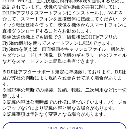
DJI RC Pro 2は、主に快適な飛行制御体験を提供するために
設計されています。映像の管理や動画の共有に関しては、
DJI Flyアプリをスマートフォンにインストールし、Wi-Fiを
介して、スマートフォンを直接機体に接続してください。ク
イック転送技術を使って、映像を機体からスマートフォンに
直接ダウンロードすることをお勧めします。
映像は送信機上でも編集でき、編集後はDJI Flyアプリの
FlyShare機能を使ってスマートフォンに転送できます。
FlyShareを使えば、画面録画やキャッシュファイル、機体か
らダウンロードした映像、送信機のギャラリー内のファイル
などをスマートフォンに簡単に共有できます。
※DJI社アフターサポート規定に準拠致しております。DJI社
及び弊社の判断により規約を変更させて頂く場合がありま
す。
※当記事の無断での複製、改編、転載、二次利用などは一切
禁じます。
※記載内容は公開時点での仕様に基づいています。バージョ
ンアップなどにより記載内容と異なる場合があります。
※記載事項は予告なく変更となる場合があります。
DJI RC Pro 2 Q&Aの