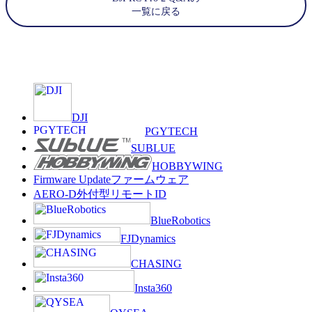
一覧に戻る
DJI
PGYTECH
SUBLUE
HOBBYWING
Firmware Update
ファームウェア
AERO-D
外付型リモートID
BlueRobotics
FJDynamics
CHASING
Insta360