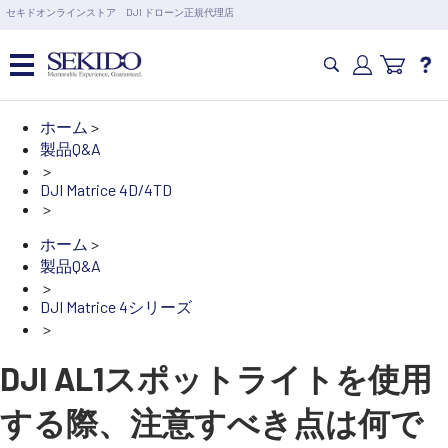
営業日の15時まで即日出荷
セキドオンラインストア DJI ドローン正規代理店
6,000円以上のご購入で送料無料！ポイント1%還元 >>
カメラドローン・生活家電
ホーム
>
製品Q&A
>
カメラ・スタビライザー
DJI Matrice 4D/4TD
>
ホーム
>
業務用ドローン・業務関連製品
製品Q&A
>
DJI Matrice 4シリーズ
水中ドローン(ROV)・水中スクーター
>
RC・ロボット部品
DJI AL1スポットライトを使用
する際、注意すべき点は何で
講習会･国家資格･WEBセミナー