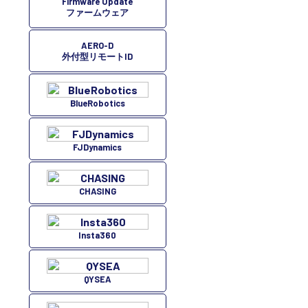
Firmware Update
ファームウェア
AERO-D
外付型リモートID
BlueRobotics
FJDynamics
CHASING
Insta360
QYSEA