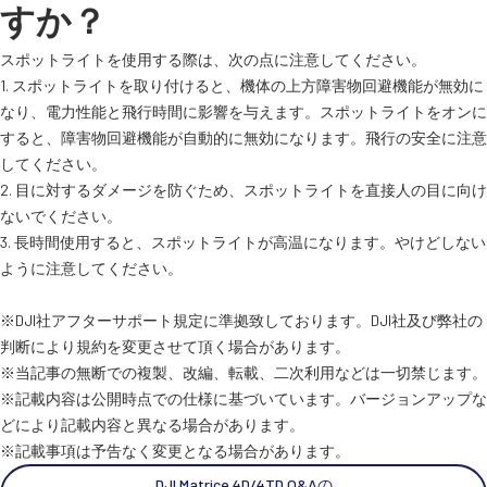
すか？
スペシャルコンテンツ
定期配信!
スポットライトを使用する際は、次の点に注意してください。
1. スポットライトを取り付けると、機体の上方障害物回避機能が無効に
サポート・Q&A / 法人・学生のお客様
なり、電力性能と飛行時間に影響を与えます。スポットライトをオンに
すると、障害物回避機能が自動的に無効になります。飛行の安全に注意
してください。
2. 目に対するダメージを防ぐため、スポットライトを直接人の目に向け
取扱店舗一覧
ないでください。
3. 長時間使用すると、スポットライトが高温になります。やけどしない
ように注意してください。
SEKIDO
コーポレートサイト
※DJI社アフターサポート規定に準拠致しております。DJI社及び弊社の
判断により規約を変更させて頂く場合があります。
※当記事の無断での複製、改編、転載、二次利用などは一切禁じます。
SEKIDO 会社概要
※記載内容は公開時点での仕様に基づいています。バージョンアップな
どにより記載内容と異なる場合があります。
※記載事項は予告なく変更となる場合があります。
DJI Matrice 4D/4TD Q&Aの