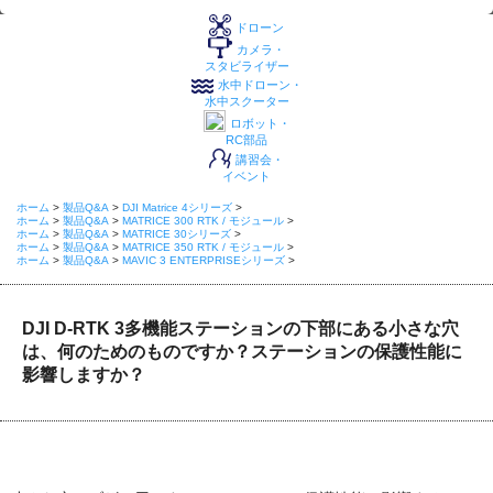
ドローン
カメラ・
スタビライザー
水中ドローン・
水中スクーター
ロボット・
RC部品
講習会・
イベント
ホーム
>
製品Q&A
>
DJI Matrice 4シリーズ
>
ホーム
>
製品Q&A
>
MATRICE 300 RTK / モジュール
>
ホーム
>
製品Q&A
>
MATRICE 30シリーズ
>
ホーム
>
製品Q&A
>
MATRICE 350 RTK / モジュール
>
ホーム
>
製品Q&A
>
MAVIC 3 ENTERPRISEシリーズ
>
DJI D-RTK 3多機能ステーションの下部にある小さな穴
は、何のためのものですか？ステーションの保護性能に
影響しますか？