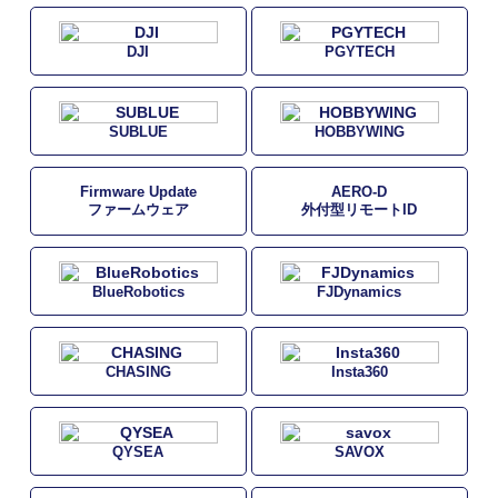
DJI
PGYTECH
SUBLUE
HOBBYWING
Firmware Update
AERO-D
ファームウェア
外付型リモートID
BlueRobotics
FJDynamics
CHASING
Insta360
QYSEA
SAVOX