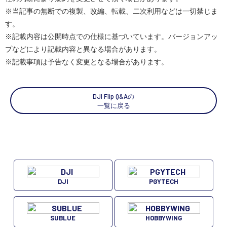
※当記事の無断での複製、改編、転載、二次利用などは一切禁じま
スペシャルコンテンツ
定期配信!
す。
※記載内容は公開時点での仕様に基づいています。バージョンアッ
サポート・Q&A / 法人・学生のお客様
プなどにより記載内容と異なる場合があります。
※記載事項は予告なく変更となる場合があります。
取扱店舗一覧
DJI Flip Q&Aの
一覧に戻る
SEKIDO
コーポレートサイト
DJI
PGYTECH
SEKIDO 会社概要
SUBLUE
HOBBYWING