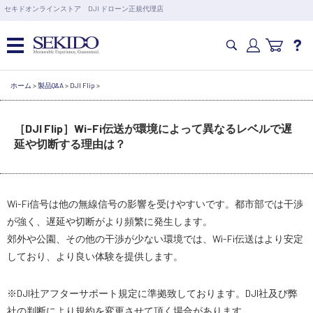
営業日の15時まで即日出荷
セキドオンラインストア DJI ドローン正規代理店
6,000円以上のご購入で送料無料！ポイント1%還元 >>
カメラドローン・生活家電
ホーム
>
製品Q&A
>
DJI Flip
>
［DJI Flip］Wi-Fi伝送が環境によって異なるレベルで遅
カメラ・スタビライザー
延や切断する理由は？
業務用ドローン・業務関連製品
Wi-Fi信号は他の無線信号の影響を受けやすいです。都市部では干渉
水中ドローン(ROV)・水中スクーター
が強く、遅延や切断がより頻繁に発生します。
郊外や公園、その他の干渉が少ない環境では、Wi-Fi伝送はより安定
RC・ロボット部品
しており、より良い体験を提供します。
※DJI社アフターサポート規定に準拠致しております。DJI社及び弊
講習会･国家資格･WEBセミナー
社の判断により規約を変更させて頂く場合があります。